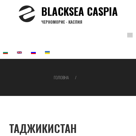
Перейти
BLACKSEA CASPIA
до
основного
ЧЕРНОМОРИЕ - КАСПИЯ
вмісту
ГОЛОВНА
Рядок
навіґації
ТАДЖИКИСТАН