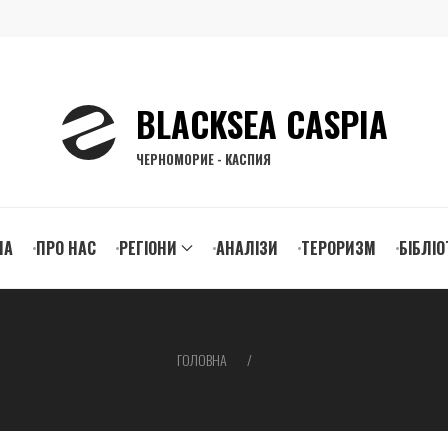
BLACKSEA CASPIA
ЧЕРНОМОРИЕ - КАСПИЯ
n
НА
ПРО НАС
РЕГІОНИ
АНАЛІЗИ
ТЕРОРИЗМ
БІБЛІО
igation
ГОЛОВНА