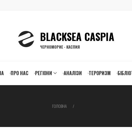
BLACKSEA CASPIA
ЧЕРНОМОРИЕ - КАСПИЯ
n
НА
ПРО НАС
РЕГІОНИ
АНАЛІЗИ
ТЕРОРИЗМ
БІБЛІО
igation
ГОЛОВНА