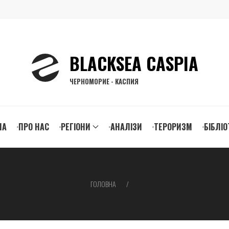
BLACKSEA CASPIA
ЧЕРНОМОРИЕ - КАСПИЯ
n
НА
ПРО НАС
РЕГІОНИ
АНАЛІЗИ
ТЕРОРИЗМ
БІБЛІО
igation
ГОЛОВНА