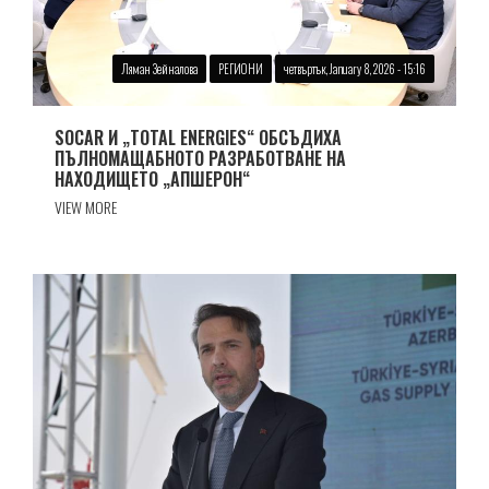
Ляман Зейналова
РЕГИОНИ
четвъртък, January 8, 2026 - 15:16
SOCAR И „TOTAL ENERGIES“ ОБСЪДИХА
ПЪЛНОМАЩАБНОТО РАЗРАБОТВАНЕ НА
НАХОДИЩЕТО „АПШЕРОН“
VIEW MORE