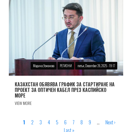
Мадина Усманова
РЕГИОНИ
петък, December 26, 2025 - 19:17
КАЗАХСТАН ОБЯВЯВА ГРАФИК ЗА СТАРТИРАНЕ НА
ПРОЕКТ ЗА ОПТИЧЕН КАБЕЛ ПРЕЗ КАСПИЙСКО
МОРЕ
VIEW MORE
Страница
1
Страница
2
Страница
3
Страница
4
Страница
5
Страница
6
Страница
7
Страница
8
Страница
9
…
Next
Next ›
Last
Pagination
Last »
page
page