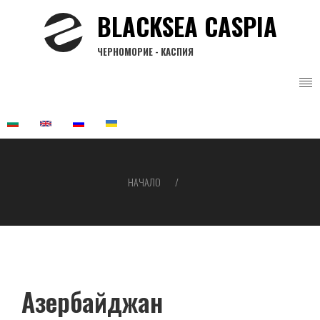
Премини
BLACKSEA CASPIA
към
основното
ЧЕРНОМОРИЕ - КАСПИЯ
съдържание
НАЧАЛО
Breadcrumb
Азербайджан