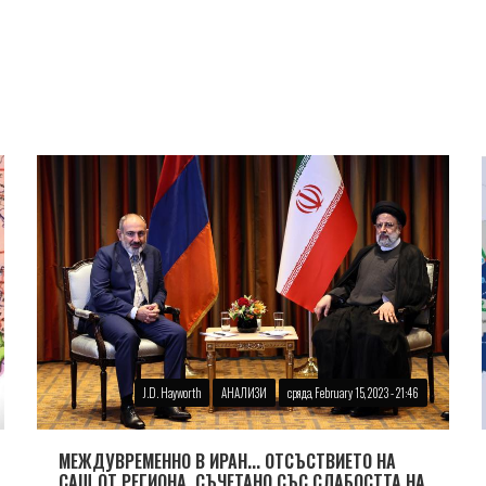
J.D. Hayworth
АНАЛИЗИ
сряда, February 15, 2023 - 21:46
МЕЖДУВРЕМЕННО В ИРАН... ОТСЪСТВИЕТО НА
САЩ ОТ РЕГИОНА, СЪЧЕТАНО СЪС СЛАБОСТТА НА