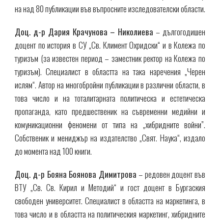
на над 80 публикации във въпросните изследователски области.
Доц. д-р Дария Крачунова – Николиева
– дългогодишен
доцент по история в СУ „Св. Климент Охридски“ и в Колежа по
туризъм (за известен период – заместник ректор на Колежа по
туризъм). Специалист в областта на така наречения „Черен
ислям“. Автор на многобройни публикации в различни области, в
това число и на тоталитарната политическа и естетическа
пропаганда, като предшественик на съвременни медийни и
комуникационни феномени от типа на „хибридните войни”.
Собственик и мениджър на издателство „Свят. Наука“, издало
до момента над 100 книги.
Доц. д-р Бояна Боянова Димитрова
– редовен доцент във
ВТУ „Св. Св. Кирил и Методий“ и гост доцент в Бургаския
свободен университет. Специалист в областта на маркетинга, в
това число и в областта на политическия маркетинг, хибридните