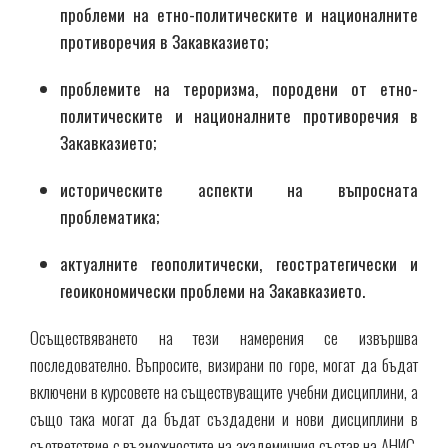
проблеми на етно-политическите и националните
противоречия в Закавказието;
проблемите на тероризма, породени от етно-
политическите и националните противоречия в
Закавказието;
историческите аспекти на въпросната
проблематика;
актуалните геополитически, геостратегически и
геоикономически проблеми на Закавказието.
Осъществяването на тези намерения се извършва
последователно. Въпросите, визирани по горе, могат да бъдат
включени в курсовете на съществуващите учебни дисциплини, а
също така могат да бъдат създадени и нови дисциплини в
съответствие с възможностите на академичния състав на АНИС,