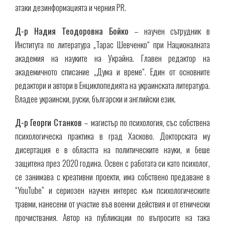
атаки дезинформацията и черния PR.
Д-р Надия Теодоровна Бойко
– научен сътрудник в
Института по литература „Тарас Шевченко“ при Националната
академия на науките на Украйна. Главен редактор на
академичното списание „Дума и време“. Един от основните
редактори и автори в Енциклопедията на украинската литература.
Владее украински, руски, български и английски език.
Д-р
Георги Станков
– магистър по психология, със собствена
психологическа практика в град Хасково. Докторската му
дисертация е в областта на политическите науки, и беше
защитена през 2020 година. Освен с работата си като психолог,
се занимава с креативни проекти, има собствено предаване в
“YouTube” и сериозен научен интерес към психологическите
травми, нанесени от участие във военни действия и от етнически
прочиствания. Автор на публикации по въпросите на така