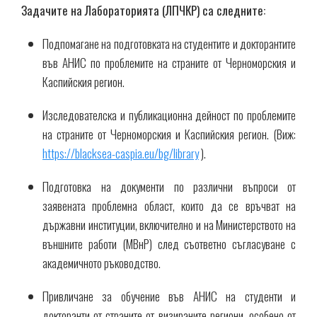
Задачите на Лабораторията (ЛПЧКР) са следните:
Подпомагане на подготовката на студентите и докторантите
във АНИС по проблемите на страните от Черноморския и
Каспийския регион.
Изследователска и публикационна дейност по проблемите
на страните от Черноморския и Каспийския регион. (Виж:
https://blacksea-caspia.eu/bg/library
).
Подготовка на документи по различни въпроси от
заявената проблемна област, които да се връчват на
държавни институции, включително и на Министерството на
външните работи (МВнР) след съответно съгласуване с
академичното ръководство.
Привличане за обучение във АНИС на студенти и
докторанти от страните от визираните региони, особено от