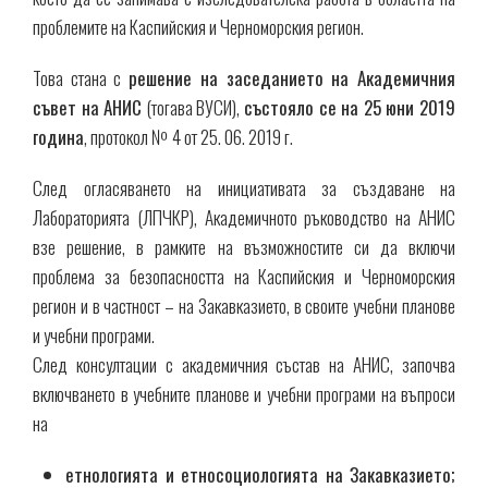
проблемите на Каспийския и Черноморския регион.
Това стана с
решение на заседанието на Академичния
съвет на АНИС
(тогава ВУСИ),
състояло се на 25 юни 2019
година
, протокол № 4 от 25. 06. 2019 г.
След огласяването на инициативата за създаване на
Лабораторията (ЛПЧКР), Академичното ръководство на АНИС
взе решение, в рамките на възможностите си да включи
проблема за безопасността на Каспийския и Черноморския
регион и в частност – на Закавказието, в своите учебни планове
и учебни програми.
След консултации с академичния състав на АНИС, започва
включването в учебните планове и учебни програми на въпроси
на
етнологията и етносоциологията на Закавказието;