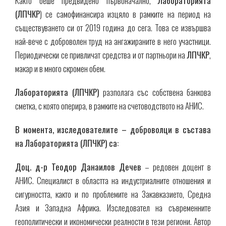
Както беше предвидено първоначално,
Лабораторията
(ЛПЧКР
) се самофинансира изцяло в рамките на период на
съществуването си от 2019 година до сега. Това се извършва
най-вече с доброволен труд на ангажираните в него участници.
Периодически се привличат средства и от партньори на
ЛПЧКР
,
макар и в много скромен обем.
Лабораторията (ЛПЧКР)
разполага със собствена банкова
сметка, с която оперира, в рамките на счетоводството на АНИС.
В момента, изследователите – доброволци в състава
на Лабораторията (ЛПЧКР) са:
Доц. д-р Теодор Данаилов Дечев
– редовен доцент в
АНИС. Специалист в областта на индустриалните отношения и
сигурността, както и по проблемите на Закавказието, Средна
Азия и Западна Африка. Изследовател на съвременните
геополитически и икономически реалности в тези региони. Автор