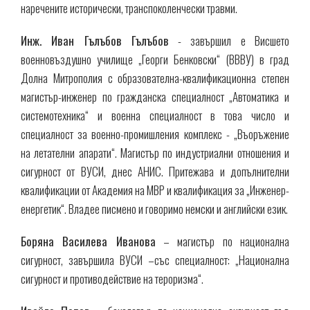
наречените исторически, транспоколенчески травми.
Инж. Иван Гълъбов Гълъбов
- завършил е Висшето
военновъздушно училище „Георги Бенковски“ (ВВВУ) в град
Долна Митрополия с образователна-квалификационна степен
магистър-инженер по гражданска специалност „Автоматика и
системотехника“ и военна специалност в това число и
специалност за военно-промишления комплекс - „Въоръжение
на летателни апарати“. Магистър по индустриални отношения и
сигурност от ВУСИ, днес АНИС. Притежава и допълнителни
квалификации от Академия на МВР и квалификация за „Инженер-
енергетик“. Владее писмено и говоримо немски и английски език.
Боряна Василева Иванова
– магистър по национална
сигурност, завършила ВУСИ –със специалност: „Национална
сигурност и противодействие на тероризма“.