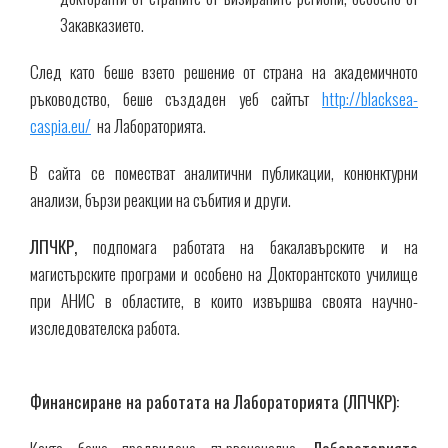
Закавказието.
След като беше взето решение от страна на академичното
ръководство, беше създаден уеб сайтът
http://blacksea-
caspia.eu/
на Лабораторията.
В сайта се поместват аналитични публикации, конюнктурни
анализи, бързи реакции на събития и други.
ЛПЧКР,
подпомага работата на бакалавърските и на
магистърските програми и особено на Докторантското училище
при АНИС в областите, в които извършва своята научно-
изследователска работа.
Финансиране на работата на Лабораторията (ЛПЧКР):