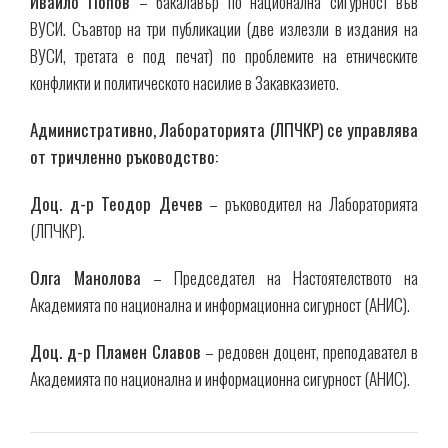
Ивайло Попов
– бакалавър по национална сигурност във
ВУСИ. Съавтор на три публикации (две излезли в издания на
ВУСИ, третата е под печат) по проблемите на етническите
конфликти и политическото насилие в Закавказието.
Административно, Лабораторията (ЛПЧКР) се управлява
от тричленно ръководство:
Доц. д-р Теодор Дечев
– ръководител на Лабораторията
(ЛПЧКР).
Олга Манолова
– Председател на Настоятелството на
Академията по национална и информационна сигурност (АНИС).
Доц. д-р Пламен Славов
– редовен доцент, преподавател в
Академията по национална и информационна сигурност (АНИС).