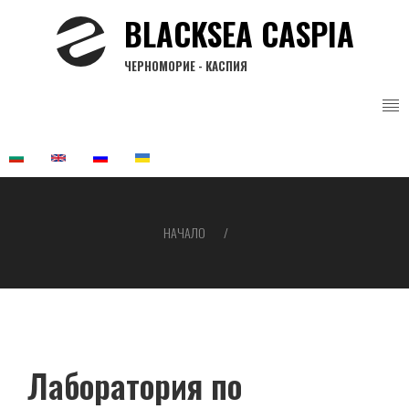
Премини
BLACKSEA CASPIA
към
основното
ЧЕРНОМОРИЕ - КАСПИЯ
съдържание
НАЧАЛО
Breadcrumb
Лаборатория по