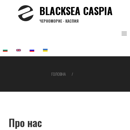
Перейти
BLACKSEA CASPIA
до
основного
ЧЕРНОМОРИЕ - КАСПИЯ
вмісту
ГОЛОВНА
Рядок
навіґації
Про нас