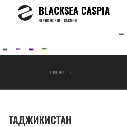
Перейти
BLACKSEA CASPIA
до
основного
ЧЕРНОМОРИЕ - КАСПИЯ
вмісту
ГОЛОВНА
Рядок
навіґації
ТАДЖИКИСТАН