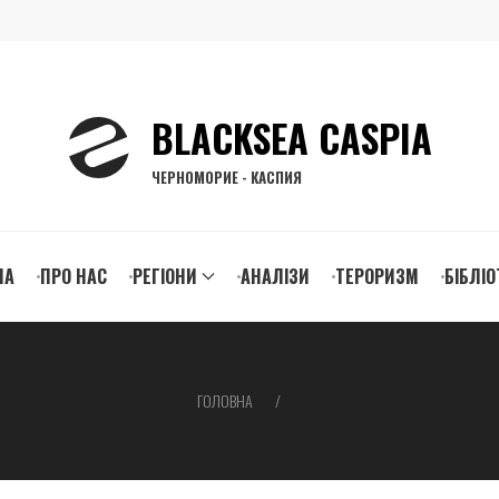
BLACKSEA CASPIA
ЧЕРНОМОРИЕ - КАСПИЯ
n
НА
ПРО НАС
РЕГІОНИ
АНАЛІЗИ
ТЕРОРИЗМ
БІБЛІО
igation
ГОЛОВНА