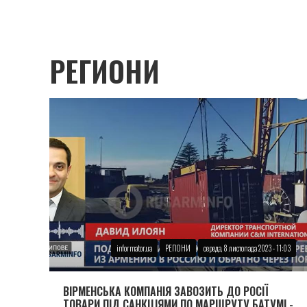
РЕГИОНИ
informator.ua
РЕГІОНИ
середа, 8 листопада 2023 - 11:03
ВIРМЕНСЬКА КОМПАНIЯ ЗАВОЗИТЬ ДО РОСІЇ
ТОВАРИ ПIД САНКЦIЯМИ ПО МАРШРУТУ БАТУМI -