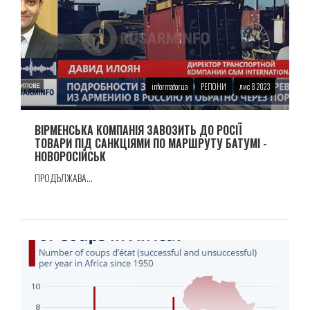
informator.ua
РЕГІОНИ
лис 8 2023
ВIРМЕНСЬКА КОМПАНIЯ ЗАВОЗИТЬ ДО РОСІЇ
ТОВАРИ ПIД САНКЦIЯМИ ПО МАРШРУТУ БАТУМI -
НОВОРОСIЙСЬК
ПРОДЪЛЖАВА...