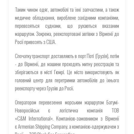
Таким чином одяг, автомобілі та їхні запчастини, а також
медичне обладнання, вироблене західними компаніями,
перевозяться суднами, що рухаються вказаним
маршрутом. Зокрема, реекспортовані автівки з Вірменії до
Росії привозять з США.
Спочатку транспорт доставляють в порт Поті (Грузія), потім
- до Вірменії, де машини проходять митну реєстрацію та
зберігаються в місті Гюмрі. Це місто використовують як
головний центр для перетримки автомобілів до їхнього
реекспорту через Грузію до Росії.
Оператором перевезення морським маршрутом Батумі-
Новоросійськ є логістична компанія ТОВ
«C&M International». Компанією-замовником з Вірменії
є Armenian Shipping Company, а компанією-одержувачем з