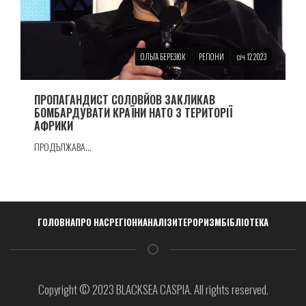
ОЛЬГА БЕРЕЗЮК
РЕГІОНИ
січ 12 2023
ПРОПАГАНДИСТ СОЛОВЙОВ ЗАКЛИКАВ
БОМБАРДУВАТИ КРАЇНИ НАТО З ТЕРИТОРІЇ
АФРИКИ
ПРОДЪЛЖАВА...
Навигация
ГОЛОВНА
ПРО НАС
РЕГІОНИ
АНАЛІЗИ
ТЕРОРИЗМ
БІБЛІОТЕКА
Copyright © 2023 BLACKSEA CASPIA. All rights reserved.