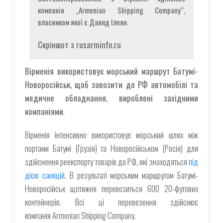
компанія „Armenian Shipping Company“,
власником якої є Давид Ілоян.
Скріншот з rusarminfo.ru
Вірменія використовує морський маршрут Батумі-
Новоросійськ, щоб завозити до РФ автомобілі та
медичне обладнання, вироблені західними
компаніями
.
Вірменія інтенсивно використовує морський шлях між
портами Батумі (Грузія) та Новоросійськом (Росія) для
здійснення реекспорту товарів до РФ, які знаходяться
під
дією санкцій
. В результаті морським маршрутом Батумі-
Новоросійськ щотижня перевозиться 600 20-футових
контейнерів. Всі ці перевезення здійснює
компанія Armenian Shipping Company.