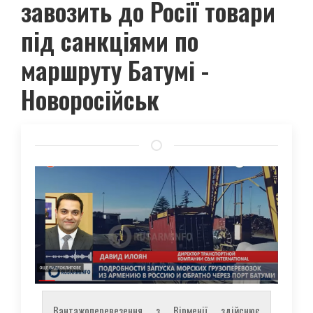
завозить до Росії товари
пiд санкцiями по
маршруту Батумi -
Новоросiйськ
Вантажоперевезення з Вірменії здійснює