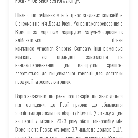
Росії - «ТОВ Black Sea Forwarding».
Цікаво, що очільником всіх трьох згаданих компаній є
бізнесмен на ім'я Давид Ілоян. Усі вантажоперевезення з
Вірменії за морським маршрутом Батумі-Новоросійськ
здійснюються тільки
компанією Armenian Shipping Company. Інші вірменські
компанії, які отримують замовлення на
вантажоперевезення цим маршрутом, зрештою
звертаються до вищевказаної компанії для доставки
продукції на російський ринок.
Варто зазначити, що реекспорт товарів, що знаходяться
під санкціями, до Росії призвів до збільшення
зовнішньоторговельного обороту Вірменії. У зв'язку з цим
за перші 7 місяців 2023 року обсяг товарообігу між
Вірменією та Росією становив 3,7 мільярда доларів США,
з яких 2 мільярди доларів припадає на експорт із Вірменії