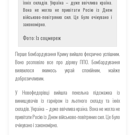
їхніх складів. Україна – дуже ввічлива країна.
Вона не могла не привітати Росію із Днем
військово-повітряних сил. Це було очікувано і
закономірно.
Фото: Iз соцмереж
Перше бомбардування Криму вийшло феєрично успішним.
Воно розповіло все про діряву ППО. Бомбардування
виявилося якимось украй спокійним, майже
доброзичливим.
У Новофедорівці вийшла пекельна підсмажка із
винищувачів із гарніром із льотного складу та їхніх
складів. Україна – дуже ввічлива країна. Вона не могла не
привітати Росію із Днем військово-повітряних сил. Це було
очікувано і закономірно.