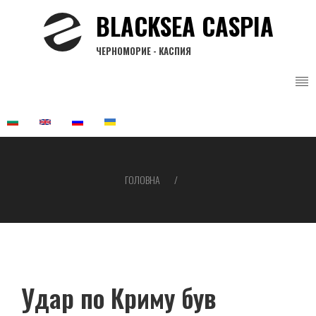
Перейти
BLACKSEA CASPIA
до
основного
ЧЕРНОМОРИЕ - КАСПИЯ
вмісту
ГОЛОВНА
Рядок
навіґації
Удар по Криму був