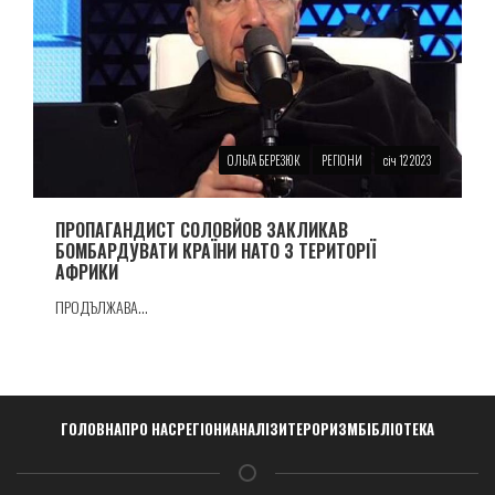
ОЛЬГА БЕРЕЗЮК
РЕГІОНИ
січ 12 2023
ПРОПАГАНДИСТ СОЛОВЙОВ ЗАКЛИКАВ
БОМБАРДУВАТИ КРАЇНИ НАТО З ТЕРИТОРІЇ
АФРИКИ
ПРОДЪЛЖАВА...
Навигация
ГОЛОВНА
ПРО НАС
РЕГІОНИ
АНАЛІЗИ
ТЕРОРИЗМ
БІБЛІОТЕКА