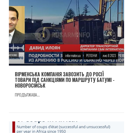
informator.ua
РЕГІОНИ
лис 8 2023
ВIРМЕНСЬКА КОМПАНIЯ ЗАВОЗИТЬ ДО РОСІЇ
ТОВАРИ ПIД САНКЦIЯМИ ПО МАРШРУТУ БАТУМI -
НОВОРОСIЙСЬК
ПРОДЪЛЖАВА...