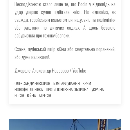
Несподіванкою стало лише те, що Росія у відповідь на
удар уперше сумно підібгала хвіст. Не відповіла, як
завжди, геройським нальотом винищувачів на поліклініки
або ракетами по дитячих садках. А щось безсило
забурмотіла про техніку безпеки.
Схоже, путінський ящір війни або смертельно поранений,
або дуже наляканий.
Джерело: Александр Невзоров / YouTube
ОЛЕКСАНДР НЕВЗОРОВ
БОМБАРДУВАННЯ
КРИМ
НОВОФЕОДОРІВКА
ПРОТИПОВІТРЯНА ОБОРОНА
УКРАЇНА
РОСІЯ
ВІЙНА
АГРЕСІЯ