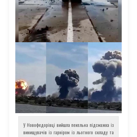
У Новофедорівці вийшла пекельна підсмажка із
винищувачів із гарніром із льотного складу та