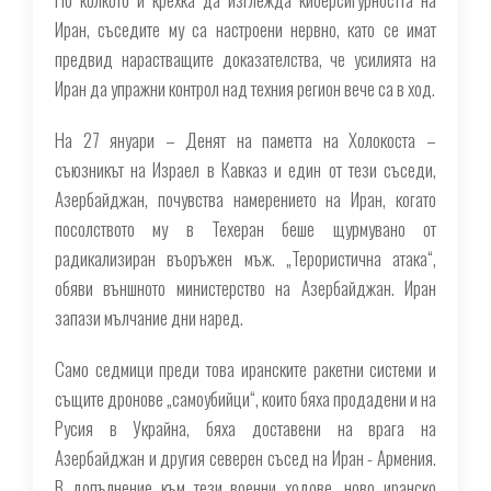
Иран, съседите му са настроени нервно, като се имат
предвид нарастващите доказателства, че усилията на
Иран да упражни контрол над техния регион вече са в ход.
На 27 януари – Денят на паметта на Холокоста –
съюзникът на Израел в Кавказ и един от тези съседи,
Азербайджан, почувства намерението на Иран, когато
посолството му в Техеран беше щурмувано от
радикализиран въоръжен мъж. „Терористична атака“,
обяви външното министерство на Азербайджан. Иран
запази мълчание дни наред.
Само седмици преди това иранските ракетни системи и
същите дронове „самоубийци“, които бяха продадени и на
Русия в Украйна, бяха доставени на врага на
Азербайджан и другия северен съсед на Иран - Армения.
В допълнение към тези военни ходове, ново иранско