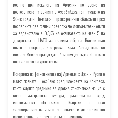
военно при искането на Армения по време на
повторението на войната с Азербайджан от началото на
90-те години. По-малките трансгранични сблъсъци през
последните две години доведоха до допълнителни опити
за задействане в ОДКБ на еквивалента на член 5 на
доктрината на НАТО за взаимна отбрана. Всички тези
опити са посрещнати с руски откази. Разпадащата се
сила на Москва принуждава Армения да търси Иран като
нов гарант за сигурността си.
Историята на [отношенията на] Армения с Иран и Русия е
малко позната – особено сред членовете на Конгреса,
които слушат предимно за древна християнска нация с
вечно застрашена култура, разположена сред
мюсюлманско обкръжение. Въпреки че тази
характеристика на моментната снимка е до значителна
степен вярна, тя далеч не е пълната история.