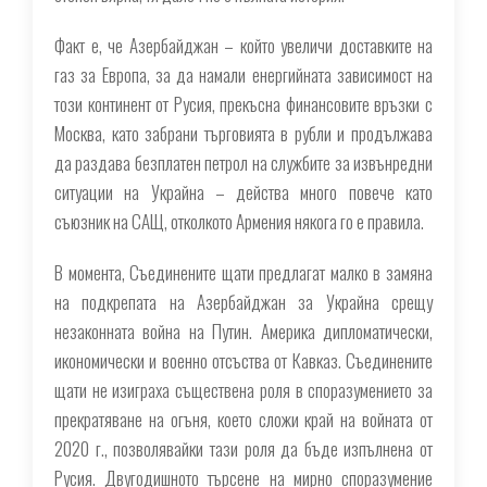
Факт е, че Азербайджан – който увеличи доставките на
газ за Европа, за да намали енергийната зависимост на
този континент от Русия, прекъсна финансовите връзки с
Москва, като забрани търговията в рубли и продължава
да раздава безплатен петрол на службите за извънредни
ситуации на Украйна – действа много повече като
съюзник на САЩ, отколкото Армения някога го е правила.
В момента, Съединените щати предлагат малко в замяна
на подкрепата на Азербайджан за Украйна срещу
незаконната война на Путин. Америка дипломатически,
икономически и военно отсъства от Кавказ. Съединените
щати не изиграха съществена роля в споразумението за
прекратяване на огъня, което сложи край на войната от
2020 г., позволявайки тази роля да бъде изпълнена от
Русия. Двугодишното търсене на мирно споразумение