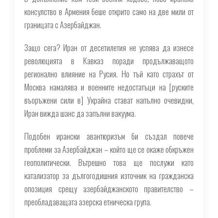
консулство в Армения беше открито само на две мили от
границата с Азербайджан.
Защо сега? Иран от десетилетия не успява да изнесе
революцията в Кавказ поради продължаващото
регионално влияние на Русия. Но тъй като страхът от
Москва намалява и военните недостатъци на [руските
въоръжени сили в] Украйна стават напълно очевидни,
Иран вижда шанс да запълни вакуума.
Подобен ирански авантюризъм би създал повече
проблеми за Азербайджан – който ще се окаже обкръжен
геополитически. Вътрешно това ще послужи като
катализатор за дългогодишния източник на гражданска
опозиция срещу азербайджанското правителство –
преобладаващата азерска етническа група.