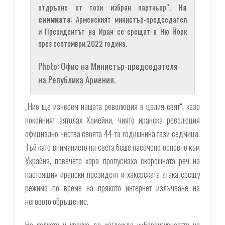
отдръпне от този избран партньор“.
На
снимката
: Арменският министър-председател
и Президентът на Иран се срещат в Ню Йорк
през септември 2022 година.
Photo: Офис на Министър-председателя
на Република Армения.
„Ние ще изнесем нашата революция в целия свят“, каза
покойният аятолах Хомейни, чиято иранска революция
официално чества своята 44-та годишнина тази седмица.
Тъй като вниманието на света беше насочено основно към
Украйна, повечето хора пропуснаха скорошната реч на
настоящия ирански президент и хакерската атака срещу
режима по време на прякото интернет излъчване на
неговото обръщение.
Но колкото и крехка да изглежда киберсигурността на