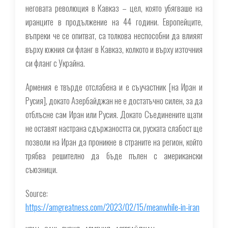
неговата революция в Кавказ – цел, която убягваше на
иранците в продължение на 44 години. Европейците,
въпреки че се опитват, са толкова неспособни да влияят
върху южния си фланг в Кавказ, колкото и върху източния
си фланг с Украйна.
Армения е твърде отслабена и е съучастник [на Иран и
Русия], докато Азербайджан не е достатъчно силен, за да
отблъсне сам Иран или Русия. Докато Съединените щати
не оставят настрана сдържаността си, руската слабост ще
позволи на Иран да проникне в страните на регион, който
трябва решително да бъде пълен с американски
съюзници.
Source:
https://amgreatness.com/2023/02/15/meanwhile-in-iran