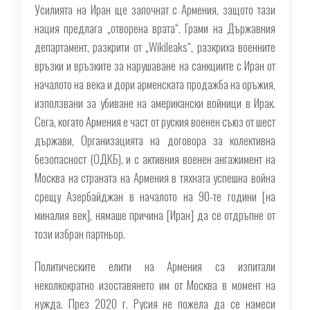
Усилията на Иран ще започнат с Армения, защото тази
нация предлага „отворена врата“. Грами на Държавния
департамент, разкрити от „Wikileaks“, разкриха военните
връзки и връзките за нарушаване на санкциите с Иран от
началото на века и дори арменската продажба на оръжия,
използвани за убиване на американски войници в Ирак.
Сега, когато Армения е част от руския военен съюз от шест
държави, Организацията на договора за колективна
безопасност (ОДКБ), и с активния военен ангажимент на
Москва на страната на Армения в тяхната успешна война
срещу Азербайджан в началото на 90-те години [на
миналия век], нямаше причина [Иран] да се отдръпне от
този избран партньор.
Политическите елити на Армения са изпитали
неколкократно изоставянето им от Москва в момент на
нужда. През 2020 г. Русия не пожела да се намеси