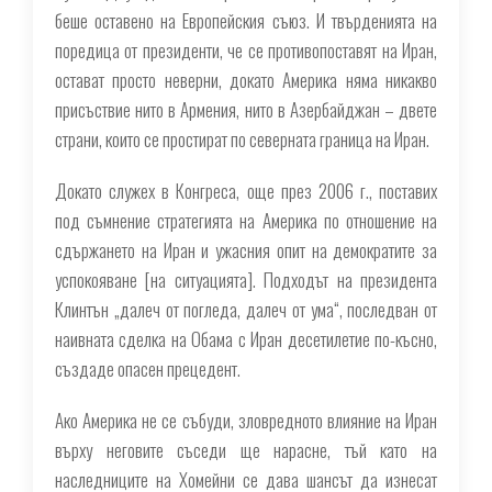
беше оставено на Европейския съюз. И твърденията на
поредица от президенти, че се противопоставят на Иран,
остават просто неверни, докато Америка няма никакво
присъствие нито в Армения, нито в Азербайджан – двете
страни, които се простират по северната граница на Иран.
Докато служех в Конгреса, още през 2006 г., поставих
под съмнение стратегията на Америка по отношение на
сдържането на Иран и ужасния опит на демократите за
успокояване [на ситуацията]. Подходът на президента
Клинтън „далеч от погледа, далеч от ума“, последван от
наивната сделка на Обама с Иран десетилетие по-късно,
създаде опасен прецедент.
Ако Америка не се събуди, зловредното влияние на Иран
върху неговите съседи ще нарасне, тъй като на
наследниците на Хомейни се дава шансът да изнесат