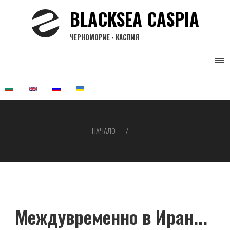
Премини
BLACKSEA CASPIA
към
основното
ЧЕРНОМОРИЕ - КАСПИЯ
съдържание
НАЧАЛО
Breadcrumb
Междувременно в Иран...