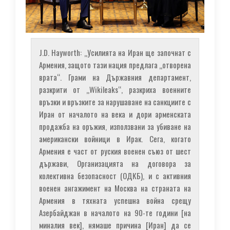
J.D. Hayworth: „Усилията на Иран ще започнат с
Армения, защото тази нация предлага „отворена
врата“. Грами на Държавния департамент,
разкрити от „Wikileaks“, разкриха военните
връзки и връзките за нарушаване на санкциите с
Иран от началото на века и дори арменската
продажба на оръжия, използвани за убиване на
американски войници в Ирак. Сега, когато
Армения е част от руския военен съюз от шест
държави, Организацията на договора за
колективна безопасност (ОДКБ), и с активния
военен ангажимент на Москва на страната на
Армения в тяхната успешна война срещу
Азербайджан в началото на 90-те години [на
миналия век], нямаше причина [Иран] да се