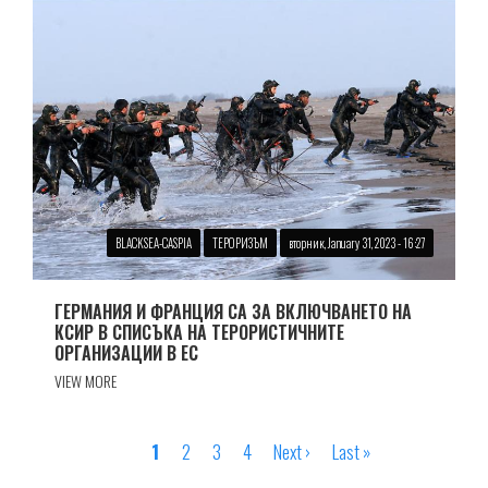
BLACKSEA-CASPIA
ТЕРОРИЗЪМ
вторник, January 31, 2023 - 16:27
ГЕРМАНИЯ И ФРАНЦИЯ СА ЗА ВКЛЮЧВАНЕТО НА
КСИР В СПИСЪКА НА ТЕРОРИСТИЧНИТЕ
ОРГАНИЗАЦИИ В ЕС
VIEW MORE
Страница
1
Страница
2
Страница
3
Страница
4
Next
Next ›
Last
Last »
Pagination
page
page