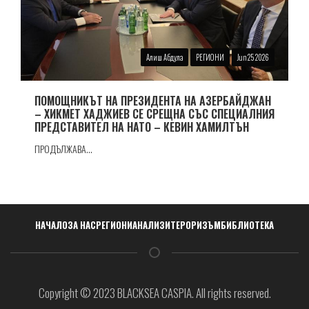
Алиш Абдула
РЕГИОНИ
Jun 25 2026
ПОМОЩНИКЪТ НА ПРЕЗИДЕНТА НА АЗЕРБАЙДЖАН
– ХИКМЕТ ХАДЖИЕВ СЕ СРЕЩНА СЪС СПЕЦИАЛНИЯ
ПРЕДСТАВИТЕЛ НА НАТО – КЕВИН ХАМИЛТЪН
ПРОДЪЛЖАВА...
Навигация
НАЧАЛО
ЗА НАС
РЕГИОНИ
АНАЛИЗИ
ТЕРОРИЗЪМ
БИБЛИОТЕКА
Copyright © 2023 BLACKSEA CASPIA. All rights reserved.