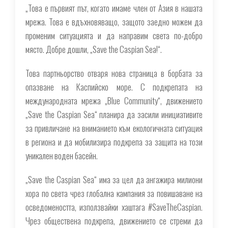
„Това е първият път, когато имаме член от Азия в нашата
мрежа. Това е вдъхновяващо, защото заедно можем да
променим ситуацията и да направим света по-добро
място. Добре дошли, „Save the Caspian Sea!“.
Това партньорство отваря нова страница в борбата за
опазване на Каспийско море. С подкрепата на
международната мрежа „Blue Community“, движението
„Save the Caspian Sea“ планира да засили инициативите
за привличане на вниманието към екологичната ситуация
в региона и да мобилизира подкрепа за защита на този
уникален воден басейн.
„Save the Caspian Sea“ има за цел да ангажира милиони
хора по света чрез глобална кампания за повишаване на
осведомеността, използвайки хаштага #SaveTheCaspian.
Чрез обществена подкрепа, движението се стреми да