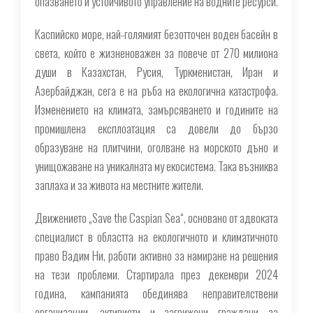
опазването и устойчивото управление на водните ресурси.
Каспийско море, най-голямият безотточен воден басейн в
света, който е жизненоважен за повече от 270 милиона
души в Казахстан, Русия, Туркменистан, Иран и
Азербайджан, сега е на ръба на екологична катастрофа.
Изменението на климата, замърсяването и годините на
промишлена експлоатация са довели до бързо
образуване на плитчини, оголване на морското дъно и
унищожаване на уникалната му екосистема. Така възниква
заплаха и за живота на местните жители.
Движението „Save the Caspian Sea“, основано от адвоката
специалист в областта на екологичното и климатичното
право Вадим Ни, работи активно за намиране на решения
на тези проблеми. Стартирала през декември 2024
година, кампанията обединява неправителствени
организации, активисти и загрижени граждани за