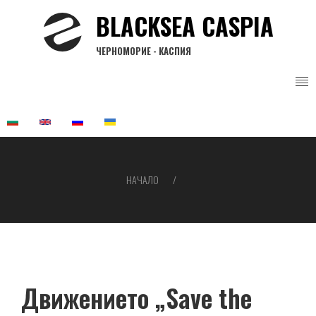
Премини
BLACKSEA CASPIA
към
основното
ЧЕРНОМОРИЕ - КАСПИЯ
съдържание
НАЧАЛО
Breadcrumb
Движението „Save the