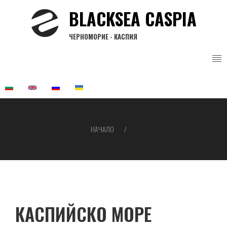
Премини
BLACKSEA CASPIA
към
основното
ЧЕРНОМОРИЕ - КАСПИЯ
съдържание
НАЧАЛО
Breadcrumb
КАСПИЙСКО МОРЕ