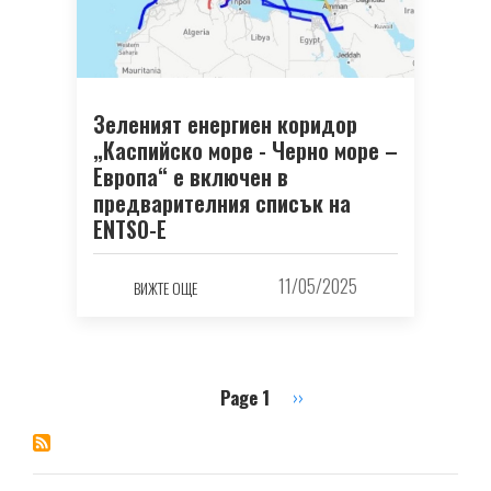
Зеленият енергиен коридор
„Каспийско море - Черно море –
Европа“ е включен в
предварителния списък на
ENTSO-Е
11/05/2025
ВИЖТЕ ОЩЕ
Page 1
Next
››
Pagination
page