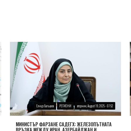
Елнур Багъшев
РЕГИОНИ
вторник, August 19, 2025 - 07:52
МИНИСТЪР ФАРЗАНЕ САДЕГХ: ЖЕЛЕЗОПЪТНАТА
ВРЪЗКА МЕЖДУ ИРАН, АЗЕРБАЙДЖАН И