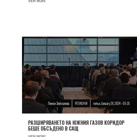
VIEW MORE
Ляман Зейналова
РЕГИОНИ
петък, January 26, 2024 - 05:35
РАЗШИРЯВАНЕТО НА ЮЖНИЯ ГАЗОВ КОРИДОР
БЕШЕ ОБСЪДЕНО В САЩ
VIEW MORE