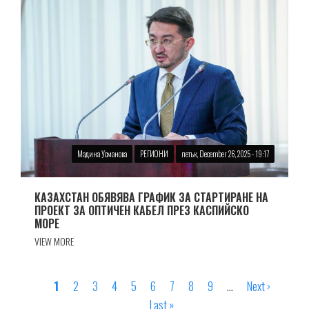
Мадина Усманова
РЕГИОНИ
петък, December 26, 2025 - 19:17
КАЗАХСТАН ОБЯВЯВА ГРАФИК ЗА СТАРТИРАНЕ НА
ПРОЕКТ ЗА ОПТИЧЕН КАБЕЛ ПРЕЗ КАСПИЙСКО
МОРЕ
VIEW MORE
Страница
1
Страница
2
Страница
3
Страница
4
Страница
5
Страница
6
Страница
7
Страница
8
Страница
9
…
Next
Next ›
Last
Pagination
Last »
page
page