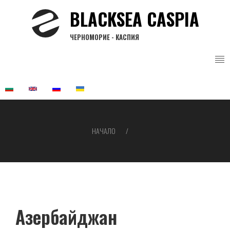
Премини
BLACKSEA CASPIA
към
основното
ЧЕРНОМОРИЕ - КАСПИЯ
съдържание
НАЧАЛО
Breadcrumb
Азербайджан