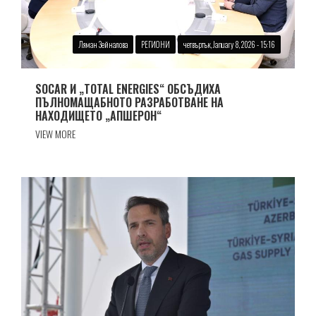
Ляман Зейналова
РЕГИОНИ
четвъртък, January 8, 2026 - 15:16
SOCAR И „TOTAL ENERGIES“ ОБСЪДИХА
ПЪЛНОМАЩАБНОТО РАЗРАБОТВАНЕ НА
НАХОДИЩЕТО „АПШЕРОН“
VIEW MORE