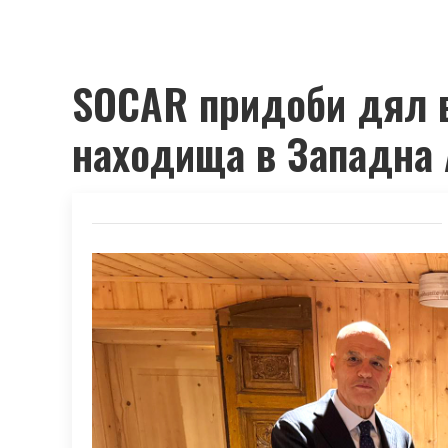
SOCAR придоби дял в
находища в Западна