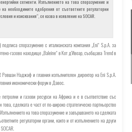
 енергийни сегменти. Изпълнението на това споразумение и
о на необходимите одобрения от съответните регулаторни
словия и изисквания“, се казва в изявление на SOCAR.
одписа споразумение с италианската компания „Eni“ S.p.A. за
тено-газово находище „Baleine“ в Кот д'Ивоар, съобщава Trend в
Ровшан Наджаф и главния изпълнителен директор на Eni S.p.A.
товния икономически форум в Давос.
 петролни и газови ресурси на Африка и е в съответствие със
 това, сделката е част от по-широко стратегическо партньорство
. Изпълнението на това споразумение и завършването на сделката
ответните регулаторни органи, както и от изпълнението на други
а SOCAR.