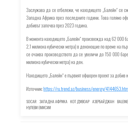
Заслужава да се отбележи, че находището „Балейн“ се смя
Западна Африка през последните години. Това голямо офш
добивът започва през 2023 година.
В момента находището „Балейн“ произвежда над 62 000 бар
2,1 милиона кубически метра) в денонощие по време на пър
се очаква производството да се увеличи до 150 000 баре
милиона кубически метра) на ден.
Находището „Балейн“ е първият офшорен проект за добив на
Източник:
https://ru.trend.az/business/energy/4144653.htm
SOCAR
ЗАПАДНА АФРИКА
КОТ Д'ИВОАР
АЗЕРБАЙДЖАН
BALEINE
НУЛЕВИ ЕМИСИИ