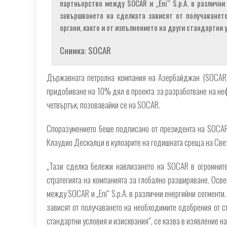
партньорство между SOCAR и „Eni“ S.p.A. в различни
завършването на сделката зависят от получаванет
органи, както и от изпълнението на други стандартни у
Снимка: SOCAR
Държавната петролна компания на Азербайджан (SOCAR) п
придобиване на 10% дял в проекта за разработване на неф
четвъртък, позовавайки се на SOCAR.
Споразумението беше подписано от президента на SOCAR 
Клаудио Дескалци в кулоарите на годишната среща на Све
„Тази сделка бележи навлизането на SOCAR в огромните
стратегията на компанията за глобално разширяване. Освен
между SOCAR и „Eni“ S.p.A. в различни енергийни сегменти
зависят от получаването на необходимите одобрения от съ
стандартни условия и изисквания“, се казва в изявление н