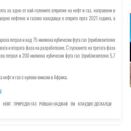
та за едно от най-големите открития на нефт и газ, направени в
орно нефтено и газово находище е открито през 2021 година, а
ела петрол и над 75 милиона кубически фута газ (приблизително
вата и втората фаза на разработване. С пускането на третата фаза
ла петрол и 200 милиона кубически фута газ (приблизително 5,7
 нефт и газ с нулеви емисии в Африка.
l
НЕФТ
ПРИРОДЕН ГАЗ
РОВШАН НАДЖАФ
ENI
КЛАУДИО ДЕСКАЛЦИ