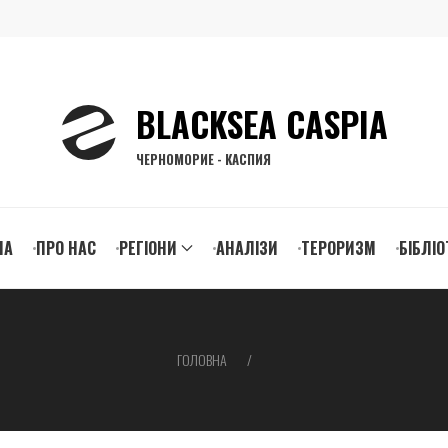
BLACKSEA CASPIA
ЧЕРНОМОРИЕ - КАСПИЯ
n
НА
ПРО НАС
РЕГІОНИ
АНАЛІЗИ
ТЕРОРИЗМ
БІБЛІО
igation
ГОЛОВНА