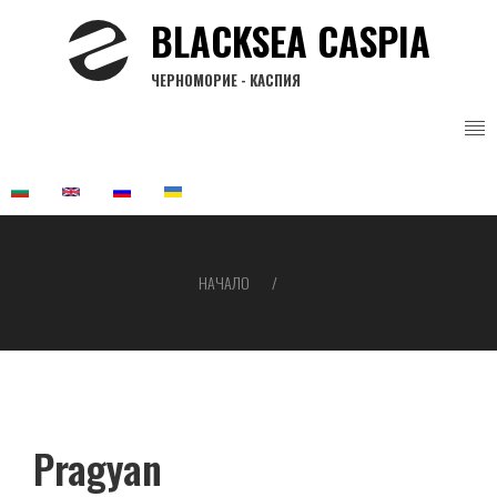
Премини
BLACKSEA CASPIA
към
основното
ЧЕРНОМОРИЕ - КАСПИЯ
съдържание
НАЧАЛО
Breadcrumb
Pragyan