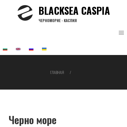
Перейти
BLACKSEA CASPIA
к
основному
ЧЕРНОМОРИЕ - КАСПИЯ
содержанию
ГЛАВНАЯ
Строка
навигации
Черно море