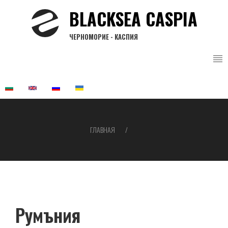
Перейти
BLACKSEA CASPIA
к
основному
ЧЕРНОМОРИЕ - КАСПИЯ
содержанию
ГЛАВНАЯ
Строка
навигации
Румъния