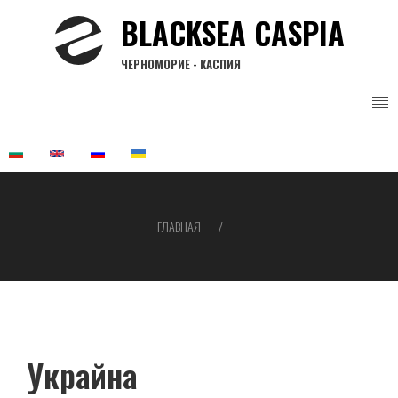
Перейти
BLACKSEA CASPIA
к
основному
ЧЕРНОМОРИЕ - КАСПИЯ
содержанию
ГЛАВНАЯ
Строка
навигации
Украйна