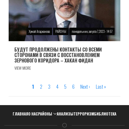
Хумай Агаджанова
РАЙОНЫ
понедельник, августа 7, 2023 - 14:57
БУДУТ ПРОДОЛЖЕНЫ КОНТАКТЫ СО ВСЕМИ
СТОРОНАМИ В СВЯЗИ С ВОССТАНОВЛЕНИЕМ
ЗЕРНОВОГО КОРИДОРА – ХАКАН ФИДАН
VIEW MORE
Страница
1
Страница
2
Страница
3
Страница
4
Страница
5
Страница
6
Следующая
Next ›
Последняя
Last »
Нумерация
страница
страница
страниц
Навигация
ГЛАВНАЯ
О НАС
РАЙОНЫ
АНАЛИЗЫ
ТЕРРОРИЗМ
БИБЛИОТЕКА