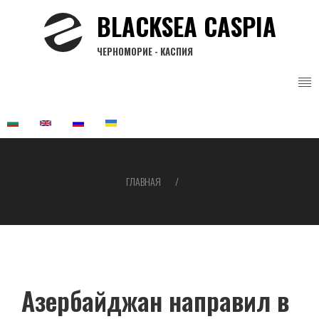
Перейти
BLACKSEA CASPIA
к
основному
ЧЕРНОМОРИЕ - КАСПИЯ
содержанию
ГЛАВНАЯ
Строка
навигации
Азербайджан направил в