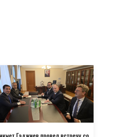
икмет Гаджиев провел встречу со