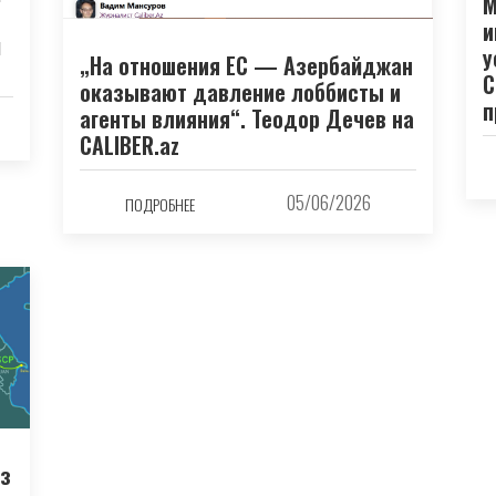
М
и
й
у
„На отношения ЕС — Азербайджан
С
оказывают давление лоббисты и
п
агенты влияния“. Теодор Дечев на
CALIBER.az
05/06/2026
ПОДРОБНЕЕ
из