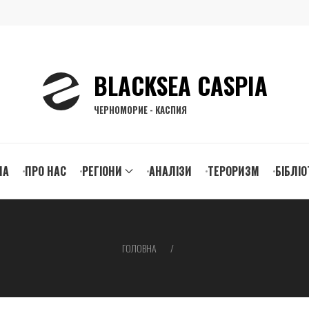
BLACKSEA CASPIA
ЧЕРНОМОРИЕ - КАСПИЯ
n
НА
ПРО НАС
РЕГІОНИ
АНАЛІЗИ
ТЕРОРИЗМ
БІБЛІО
igation
ГОЛОВНА