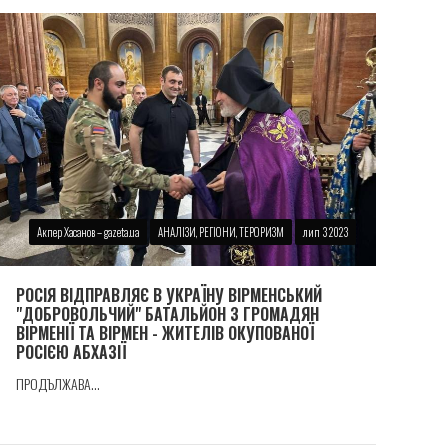
Акпер Хасанов – gazeta.ua
АНАЛІЗИ, РЕГІОНИ, ТЕРОРИЗМ
лип 3 2023
РОСІЯ ВІДПРАВЛЯЄ В УКРАЇНУ ВІРМЕНСЬКИЙ
"ДОБРОВОЛЬЧИЙ" БАТАЛЬЙОН З ГРОМАДЯН
ВІРМЕНІЇ ТА ВІРМЕН - ЖИТЕЛІВ ОКУПОВАНОЇ
РОСІЄЮ АБХАЗІЇ
ПРОДЪЛЖАВА...