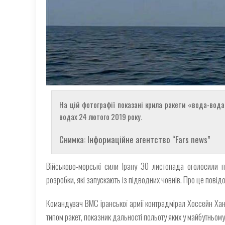
На цій фотографії показані крила ракети «вода-вода»
водах 24 лютого 2019 року.
Снимка: Інформаційне агентство “Fars news”
Військово-морські сили Ірану 30 листопада оголосили п
розробки, які запускають із підводних човнів. Про це повід
Командувач ВМС іранської армії контрадмірал Хоссейн Хан
типом ракет, показник дальності польоту яких у майбутньому 