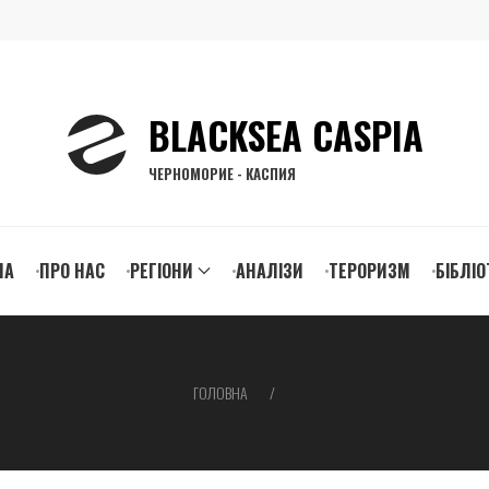
BLACKSEA CASPIA
ЧЕРНОМОРИЕ - КАСПИЯ
n
НА
ПРО НАС
РЕГІОНИ
АНАЛІЗИ
ТЕРОРИЗМ
БІБЛІО
igation
ГОЛОВНА