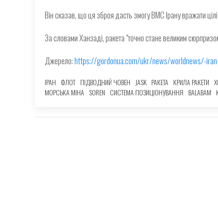
Він сказав, що ця зброя дасть змогу ВМС Ірану вражати цілі 
За словами Ханзаді, ракета "точно стане великим сюрпризом
Джерело:
https://gordonua.com/ukr/news/worldnews/-iran
ІРАН
ФЛОТ
ПІДВОДНИЙ ЧОВЕН
JASK
РАКЕТА
КРИЛА РАКЕТИ
Х
МОРСЬКА МІНА
SOREN
СИСТЕМА ПОЗИЦІОНУВАННЯ
BALABAM