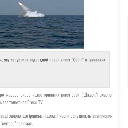
, яку запустила підводний човен класу “Qadir” в іранських
ро масове виробництво крилатих ракет Jask ("Джаск") власної
омляє телеканал Press TV.
заді заявив, що іранські підводні човни обладнають зазначеним
"суттєво" поліпшать.