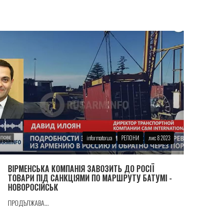
informator.ua
РЕГІОНИ
лис 8 2023
ВIРМЕНСЬКА КОМПАНIЯ ЗАВОЗИТЬ ДО РОСІЇ
ТОВАРИ ПIД САНКЦIЯМИ ПО МАРШРУТУ БАТУМI -
НОВОРОСIЙСЬК
ПРОДЪЛЖАВА...