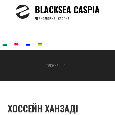
Перейти
BLACKSEA CASPIA
до
основного
ЧЕРНОМОРИЕ - КАСПИЯ
вмісту
ГОЛОВНА
Рядок
навіґації
ХОССЕЙН ХАНЗАДІ