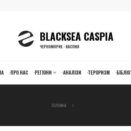
BLACKSEA CASPIA
ЧЕРНОМОРИЕ - КАСПИЯ
n
НА
ПРО НАС
РЕГІОНИ
АНАЛІЗИ
ТЕРОРИЗМ
БІБЛІО
igation
ГОЛОВНА