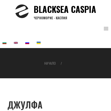
Премини
BLACKSEA CASPIA
към
основното
ЧЕРНОМОРИЕ - КАСПИЯ
съдържание
НАЧАЛО
Breadcrumb
ДЖУЛФА