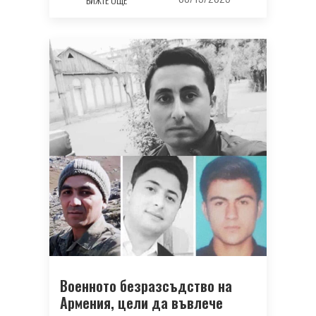
Военното безразсъдство на
Армения, цели да въвлече