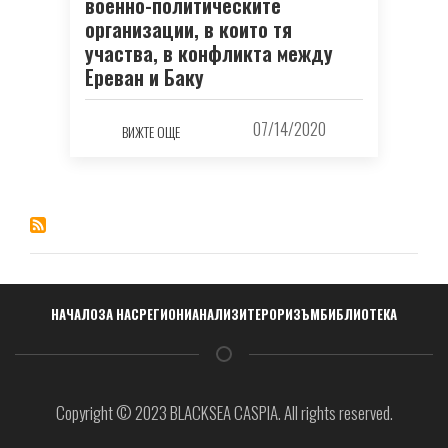
военно-политическите
организации, в които тя
участва, в конфликта между
Ереван и Баку
07/14/2020
ВИЖТЕ ОЩЕ
Навигация
НАЧАЛО
ЗА НАС
РЕГИОНИ
АНАЛИЗИ
ТЕРОРИЗЪМ
БИБЛИОТЕКА
Copyright © 2023 BLACKSEA CASPIA. All rights reserved.