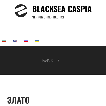
Премини
BLACKSEA CASPIA
към
основното
ЧЕРНОМОРИЕ - КАСПИЯ
съдържание
НАЧАЛО
Breadcrumb
ЗЛАТО