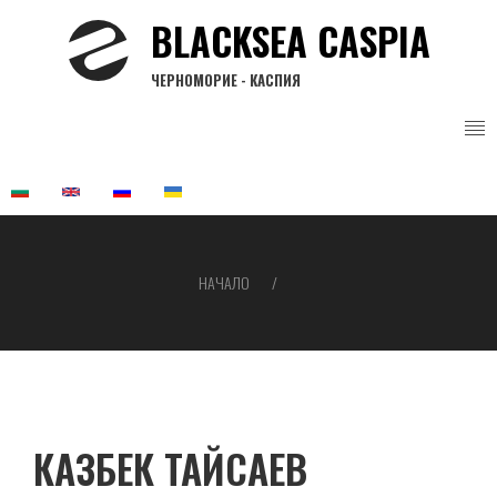
Премини
BLACKSEA CASPIA
към
основното
ЧЕРНОМОРИЕ - КАСПИЯ
съдържание
НАЧАЛО
Breadcrumb
КАЗБЕК ТАЙСАЕВ