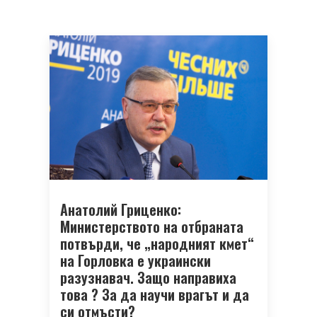
Анатолий Гриценко:
Министерството на отбраната
потвърди, че „народният кмет“
на Горловка е украински
разузнавач. Защо направиха
това ? За да научи врагът и да
си отмъсти?