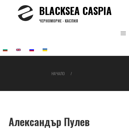
Премини
BLACKSEA CASPIA
към
основното
ЧЕРНОМОРИЕ - КАСПИЯ
съдържание
НАЧАЛО
Breadcrumb
Александър Пулев