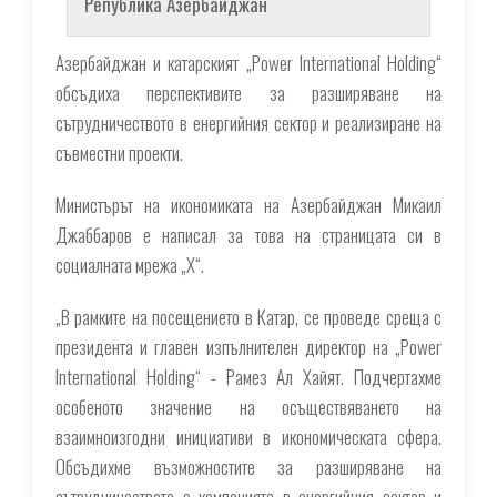
Република Азербайджан
Азербайджан и катарският „Power International Holding“
обсъдиха перспективите за разширяване на
сътрудничеството в енергийния сектор и реализиране на
съвместни проекти.
Министърът на икономиката на Азербайджан Микаил
Джаббаров е написал за това на страницата си в
социалната мрежа „X“.
„В рамките на посещението в Катар, се проведе среща с
президента и главен изпълнителен директор на „Power
International Holding“ - Рамез Ал Хайят. Подчертахме
особеното значение на осъществяването на
взаимноизгодни инициативи в икономическата сфера.
Обсъдихме възможностите за разширяване на
сътрудничеството с компанията в енергийния сектор и