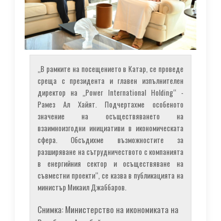
„В рамките на посещението в Катар, се проведе
среща с президента и главен изпълнителен
директор на „Power International Holding“ -
Рамез Ал Хайят. Подчертахме особеното
значение на осъществяването на
взаимноизгодни инициативи в икономическата
сфера. Обсъдихме възможностите за
разширяване на сътрудничеството с компанията
в енергийния сектор и осъществяване на
съвместни проекти“, се казва в публикацията на
министър Микаил Джаббаров.
Снимка: Министерство на икономиката на