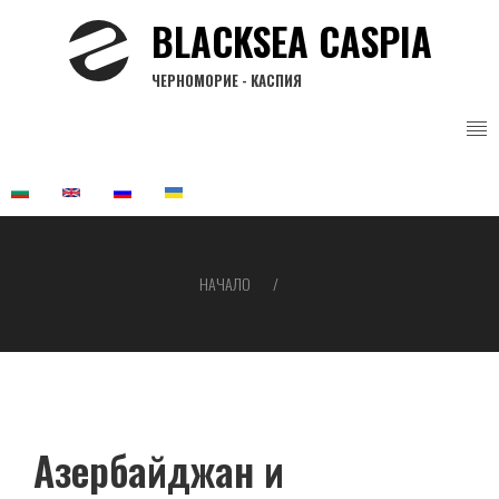
Премини
BLACKSEA CASPIA
към
основното
ЧЕРНОМОРИЕ - КАСПИЯ
съдържание
НАЧАЛО
Breadcrumb
Азербайджан и