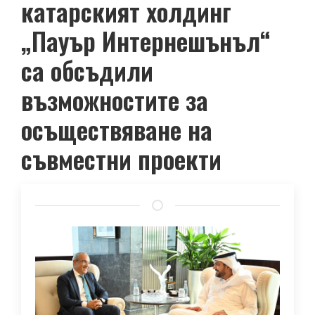
катарският холдинг
„Пауър Интернешънъл“
са обсъдили
възможностите за
осъществяване на
съвместни проекти