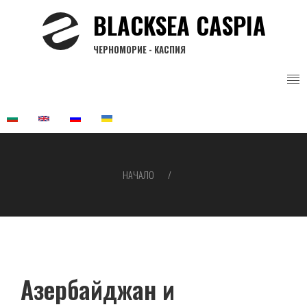
Премини
BLACKSEA CASPIA
към
основното
ЧЕРНОМОРИЕ - КАСПИЯ
съдържание
НАЧАЛО
Breadcrumb
Азербайджан и