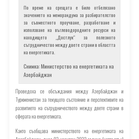
По време на срещата е било отбелязано
значението на меморандума за разбирателство
за съвместното проучване, разработване и
използване на въглеводородните ресурси на
находището „Достлук“ за полезното
сътрудничество между двете страни в областта
на енергетиката.
Снимка: Министерство на енергетиката на
Азербайджан
Проведоха се обсъждания между Азербайджан и
Туркменистан за текущото състояние и перспективите на
развитието на сътрудничеството между двете страни в
сферата на енергетиката.
Както съобщава министерството на енергетиката на