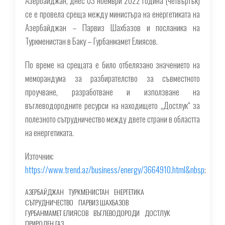
Азербайджан, днес 03 ноември 2022 година (четвъртък)
се е провела среща между министъра на енергетиката на
Азербайджан – Парвиз Шахбазов и посланика на
Туркменистан в Баку – Гурбанмамет Елиясов.
По време на срещата е било отбелязано значението на
меморандума за разбирателство за съвместното
проучване, разработване и използване на
въглеводородните ресурси на находището „Достлук“ за
полезното сътрудничество между двете страни в областта
на енергетиката.
Източник:
https://www.trend.az/business/energy/3664910.html&nbsp
;
АЗЕРБАЙДЖАН
ТУРКМЕНИСТАН
ЕНЕРГЕТИКА
СЪТРУДНИЧЕСТВО
ПАРВИЗ ШАХБАЗОВ
ГУРБАНМАМЕТ ЕЛИЯСОВ
ВЪГЛЕВОДОРОДИ
ДОСТЛУК
ПРИРОДЕН ГАЗ