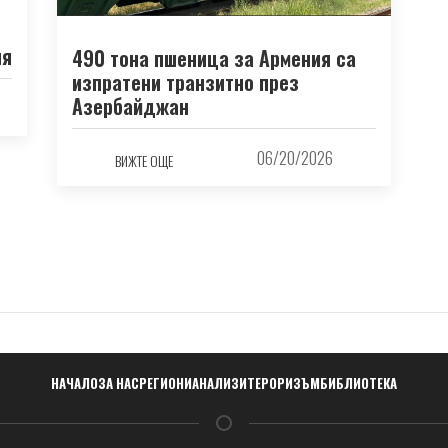
ия
490 тона пшеница за Армения са
изпратени транзитно през
Азербайджан
06/20/2026
ВИЖТЕ ОЩЕ
Навигация
НАЧАЛО
ЗА НАС
РЕГИОНИ
АНАЛИЗИ
ТЕРОРИЗЪМ
БИБЛИОТЕКА