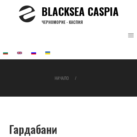
Премини
BLACKSEA CASPIA
към
основното
ЧЕРНОМОРИЕ - КАСПИЯ
съдържание
НАЧАЛО
Breadcrumb
Гардабани