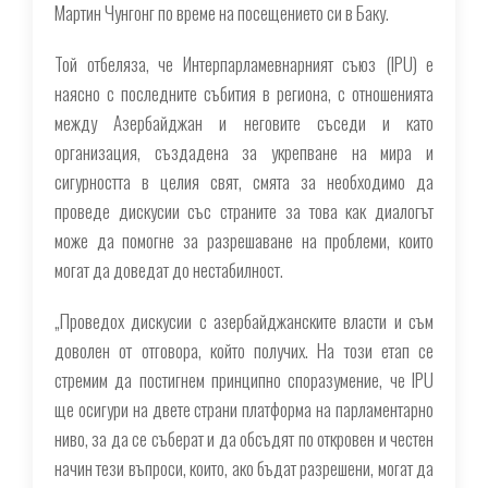
Мартин Чунгонг по време на посещението си в Баку.
Той отбеляза, че Интерпарламевнарният съюз (IPU) е
наясно с последните събития в региона, с отношенията
между Азербайджан и неговите съседи и като
организация, създадена за укрепване на мира и
сигурността в целия свят, смята за необходимо да
проведе дискусии със страните за това как диалогът
може да помогне за разрешаване на проблеми, които
могат да доведат до нестабилност.
„Проведох дискусии с азербайджанските власти и съм
доволен от отговора, който получих. На този етап се
стремим да постигнем принципно споразумение, че IPU
ще осигури на двете страни платформа на парламентарно
ниво, за да се съберат и да обсъдят по откровен и честен
начин тези въпроси, които, ако бъдат разрешени, могат да