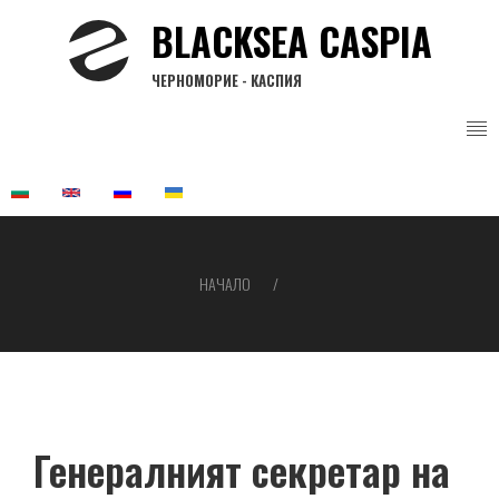
Премини
BLACKSEA CASPIA
към
основното
ЧЕРНОМОРИЕ - КАСПИЯ
съдържание
НАЧАЛО
Breadcrumb
Генералният секретар на