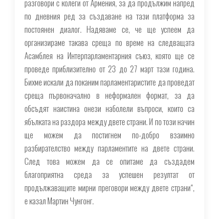
разговори с колеги от Армения, за да продължим напред
по дневния ред за създаване на тази платформа за
постоянен диалог. Надяваме се, че ще успеем да
организираме такава среща по време на следващата
Асамблея на Интерпарламентарния съюз, която ще се
проведе приблизително от 23 до 27 март тази година.
Бихме искали да поканим парламентаристите да проведат
среща първоначално в неформален формат, за да
обсъдят наистина онези наболели въпроси, които са
ябълката на раздора между двете страни. И по този начин
ще можем да постигнем по-добро взаимно
разбирателство между парламентите на двете страни.
След това можем да се опитаме да създадем
благоприятна среда за успешен резултат от
продължаващите мирни преговори между двете страни“,
е казал Мартин Чунгонг.