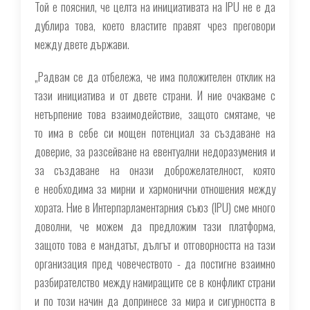
Той е пояснил, че целта на инициативата на IPU не е да
дублира това, което властите правят чрез преговори
между двете държави.
„Радвам се да отбележа, че има положителен отклик на
тази инициатива и от двете страни. И ние очакваме с
нетърпение това взаимодействие, защото смятаме, че
то има в себе си мощен потенциал за създаване на
доверие, за разсейване на евентуални недоразумения и
за създаване на онази доброжелателност, която
е необходима за мирни и хармонични отношения между
хората. Ние в Интерпарламентарния съюз (IPU) сме много
доволни, че можем да предложим тази платформа,
защото това е мандатът, дългът и отговорността на тази
организация пред човечеството - да постигне взаимно
разбирателство между намиращите се в конфликт страни
и по този начин да допринесе за мира и сигурността в