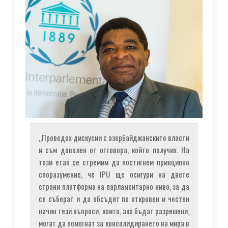
„Проведох дискусии с азербайджанските власти
и съм доволен от отговора, който получих. На
този етап се стремим да постигнем принципно
споразумение, че IPU ще осигури на двете
страни платформа на парламентарно ниво, за да
се съберат и да обсъдят по откровен и честен
начин тези въпроси, които, ако бъдат разрешени,
могат да помогнат за консолидирането на мира в