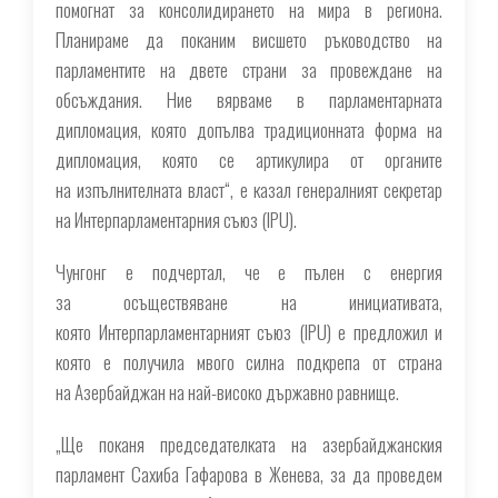
помогнат за консолидирането на мира в региона.
Планираме да поканим висшето ръководство на
парламентите на двете страни за провеждане на
обсъждания. Ние вярваме в парламентарната
дипломация, която допълва традиционната форма на
дипломация, която се артикулира от органите
на изпълнителната власт“, ​​е казал генералният секретар
на Интерпарламентарния съюз (IPU).
Чунгонг е подчертал, че е пълен с енергия
за осъществяване на инициативата,
която Интерпарламентарният съюз (IPU) е предложил и
която е получила мвого силна подкрепа от страна
на Азербайджан на най-високо държавно равнище.
„Ще поканя председателката на азербайджанския
парламент Сахиба Гафарова в Женева, за да проведем