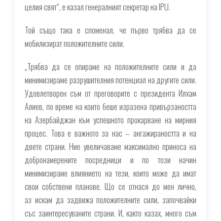
целия свят“, е казал генералният секретар на IPU.
Той също така е споменал, че първо трябва да се
мобилизират положителните сили.
„Трябва да се опираме на положителните сили и да
минимизираме разрушителния потенциал на другите сили.
Удовлетворен съм от преговорите с президента Илхам
Алиев, по време на които беше изразена привързаността
на Азербайджан към успешното прокарване на мирния
процес. Това е важното за нас – ангажираността и на
двете страни. Ние увеличаваме максимално приноса на
добронамерените посредници и по този начин
минимизираме влиянието на тези, които може да имат
свои собствени планове. Що се отнася до мен лично,
аз искам да задвижа положителните сили, започвайки
със заинтересуваните страни. И, както казах, много съм