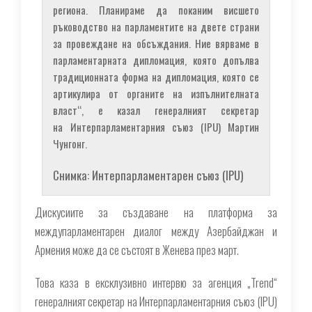
региона. Планираме да поканим висшето
ръководство на парламентите на двете страни
за провеждане на обсъждания. Ние вярваме в
парламентарната дипломация, която допълва
традиционната форма на дипломация, която се
артикулира от органите на изпълнителната
власт“, ​​е казал генералният секретар
на Интерпарламентарния съюз (IPU) Мартин
Чунгонг.
Снимка: Интерпарламентарен съюз (IPU)
Дискусиите за създаване на платформа за
междупарламентарен диалог между Азербайджан и
Армения може да се състоят в Женева през март.
Това каза в ексклузивно интервю за агенция „Trend“
генералният секретар на Интерпарламентарния съюз (IPU)