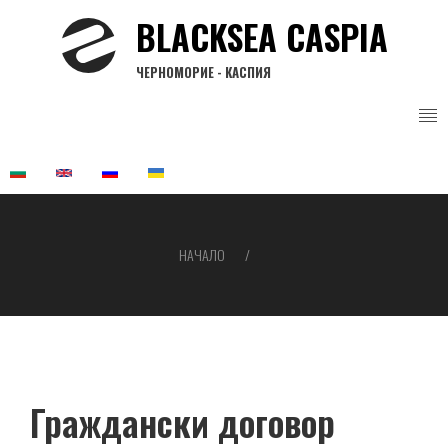
Премини
BLACKSEA CASPIA
към
основното
ЧЕРНОМОРИЕ - КАСПИЯ
съдържание
НАЧАЛО
Breadcrumb
Граждански договор