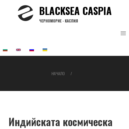
Премини
BLACKSEA CASPIA
към
основното
ЧЕРНОМОРИЕ - КАСПИЯ
съдържание
НАЧАЛО
Breadcrumb
Индийската космическа