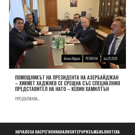
Алиш Абдула
РЕГИОНИ
Jun 25 2026
ПОМОЩНИКЪТ НА ПРЕЗИДЕНТА НА АЗЕРБАЙДЖАН
– ХИКМЕТ ХАДЖИЕВ СЕ СРЕЩНА СЪС СПЕЦИАЛНИЯ
ПРЕДСТАВИТЕЛ НА НАТО – КЕВИН ХАМИЛТЪН
ПРОДЪЛЖАВА...
Навигация
НАЧАЛО
ЗА НАС
РЕГИОНИ
АНАЛИЗИ
ТЕРОРИЗЪМ
БИБЛИОТЕКА