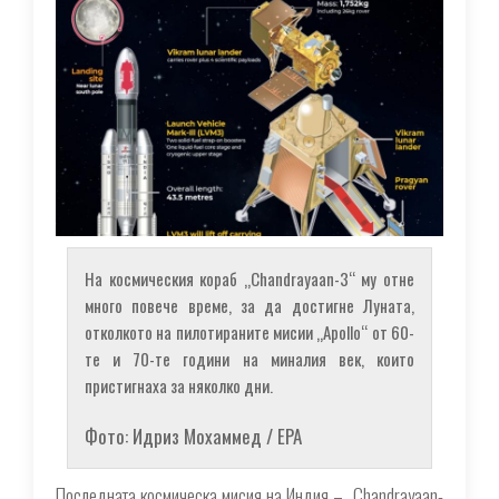
На космическия кораб „Chandrayaan-3“ му отне
много повече време, за да достигне Луната,
отколкото на пилотираните мисии „Apollo“ от 60-
те и 70-те години на миналия век, които
пристигнаха за няколко дни.
Фото: Идриз Мохаммед / EPA
Последната космическа мисия на Индия – „Chandrayaan-