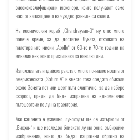
висококвалифицирани инженери, които получават само
част от заплащането на чуждестранните си колеги.
На космическия кораб „Chandrayaan-3“ му отне много
повече време, за да достигне Луната, отколкото на
пилотираните мисии „Apollo“ от 60-те и 70-те години на
миналия век, които пристигнаха за няколко дни.
Използваната индийска ракета е много по-малко мощна от
американската „Saturn V“ и вместо това сондата обиколи
около Земята пет или шест пъти елиптично, за да набере
скорост, преди да бъде изпратена на едномесечно
пътешествие по лунна траектория.
Ако кацането е успешно, луноходът ще се изтърколи от
„Викрам“ и ще изследва близката лунна зона, събирайки
изображения, които да бъдат изпратени обратно на