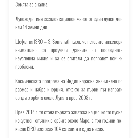
Земята за анализ.
Луноходът има експлоатационен живот от един лунен ден
или 14 земни дни.
Шефът на ISRO – S. Somanath каза, че неговите инженери
внимателно са проучили данните от последната
неуспешна мисия и са се опитали да поправят всички
проблеми.
Космическата програма на Индия нарасна значително по
размер и набра инерция, откакто за първи път изпрати
сонда в орбита около Луната през 2008 г.
През 2014 г. тя стана първата азиатска нация, която пусна
изкуствен спътник в орбита около Марс, а три години по-
късно ISRO изстреля 104 сателита в една мисия.