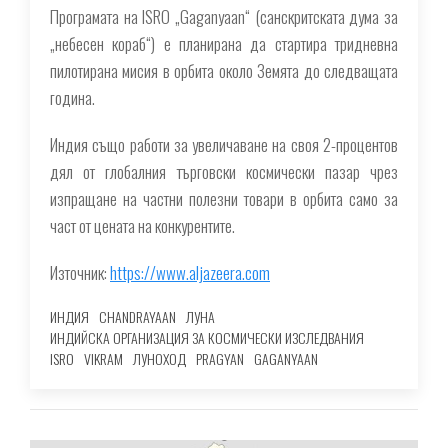
Програмата на ISRO „Gaganyaan“ (санскритската дума за
„небесен кораб“) е планирана да стартира тридневна
пилотирана мисия в орбита около Земята до следващата
година.
Индия също работи за увеличаване на своя 2-процентов
дял от глобалния търговски космически пазар чрез
изпращане на частни полезни товари в орбита само за
част от цената на конкурентите.
Източник:
https://www.aljazeera.com
ИНДИЯ
CHANDRAYAAN
ЛУНА
ИНДИЙСКА ОРГАНИЗАЦИЯ ЗА КОСМИЧЕСКИ ИЗСЛЕДВАНИЯ
ISRO
VIKRAM
ЛУНОХОД
PRAGYAN
GAGANYAAN