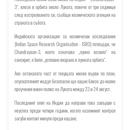
3“, влезе в орбита около Луната, повече от три седмици
след изстрелването си, съобщи космическата агенция на
страната в събота.
Индийската организация за космически изследвания
(Indian Space Research Organisation - ISRO) потвърди, че
Chandrayaan-3, което означава „лунно возило“ на
санскрит, е било „успешно вкарано в лунната орбита“.
Ако останалата част от текущата мисия върви по план,
спускателният модул безопасно ще кацне близо до малко
проучения южен полюс на Луната между 23 и 24 август.
Последният опит на Индия да направи това завърши с
неуспех преди четири години, когато наземният контрол
загуби контакт минути преди кацане.