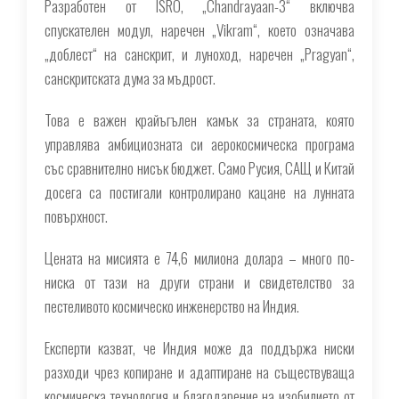
Разработен от ISRO, „Chandrayaan-3“ включва
спускателен модул, наречен „Vikram“, което означава
„доблест“ на санскрит, и луноход, наречен „Pragyan“,
санскритската дума за мъдрост.
Това е важен крайъгълен камък за страната, която
управлява амбициозната си аерокосмическа програма
със сравнително нисък бюджет. Само Русия, САЩ и Китай
досега са постигали контролирано кацане на лунната
повърхност.
Цената на мисията е 74,6 милиона долара – много по-
ниска от тази на други страни и свидетелство за
пестеливото космическо инженерство на Индия.
Експерти казват, че Индия може да поддържа ниски
разходи чрез копиране и адаптиране на съществуваща
космическа технология и благодарение на изобилието от