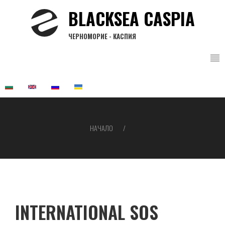
Премини
BLACKSEA CASPIA
към
основното
ЧЕРНОМОРИЕ - КАСПИЯ
съдържание
НАЧАЛО
Breadcrumb
INTERNATIONAL SOS