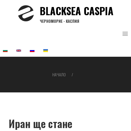
Премини
BLACKSEA CASPIA
към
основното
ЧЕРНОМОРИЕ - КАСПИЯ
съдържание
НАЧАЛО
Breadcrumb
Иран ще стане