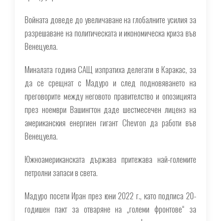
Войната доведе до увеличаване на глобалните усилия за
разрешаване на политическата и икономическа криза във
Венецуела.
Миналата година САЩ изпратиха делегати в Каракас, за
да се срещнат с Мадуро и след подновяването на
преговорите между неговото правителство и опозицията
през ноември Вашингтон даде шестмесечен лиценз на
американския енергиен гигант Chevron да работи във
Венецуела.
Южноамериканската държава притежава най-големите
петролни запаси в света.
Мадуро посети Иран през юни 2022 г., като подписа 20-
годишен пакт за отваряне на „големи фронтове“ за