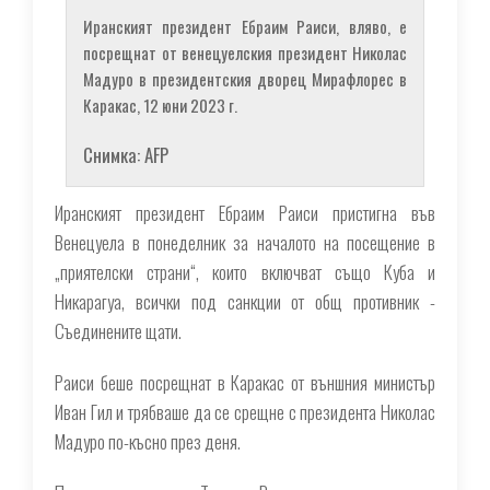
Иранският президент Ебраим Раиси, вляво, е
посрещнат от венецуелския президент Николас
Мадуро в президентския дворец Мирафлорес в
Каракас, 12 юни 2023 г.
Снимка: AFP
Иранският президент Ебраим Раиси пристигна във
Венецуела в понеделник за началото на посещение в
„приятелски страни“, които включват също Куба и
Никарагуа, всички под санкции от общ противник -
Съединените щати.
Раиси беше посрещнат в Каракас от външния министър
Иван Гил и трябваше да се срещне с президента Николас
Мадуро по-късно през деня.