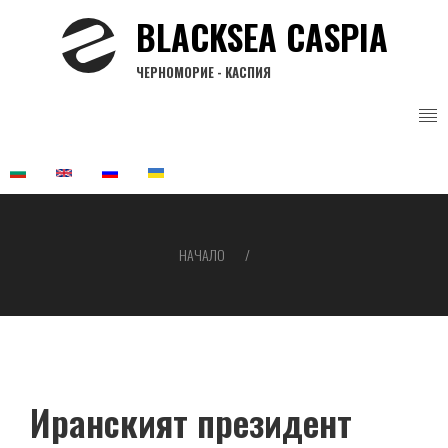
Премини
BLACKSEA CASPIA
към
основното
ЧЕРНОМОРИЕ - КАСПИЯ
съдържание
НАЧАЛО
Breadcrumb
Иранският президент