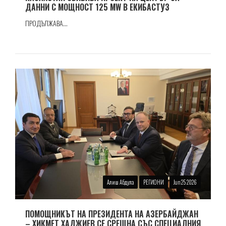
ДАННИ С МОЩНОСТ 125 MW В ЕКИБАСТУЗ
ПРОДЪЛЖАВА...
Алиш Абдула
РЕГИОНИ
Jun 25 2026
ПОМОЩНИКЪТ НА ПРЕЗИДЕНТА НА АЗЕРБАЙДЖАН
– ХИКМЕТ ХАДЖИЕВ СЕ СРЕЩНА СЪС СПЕЦИАЛНИЯ