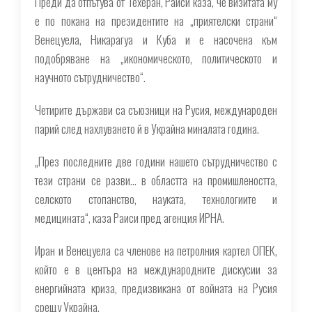
Преди да отпътува от Техеран, Раиси каза, че визитата му
е по покана на президентите на „приятелски страни“
Венецуела, Никарагуа и Куба и е насочена към
подобряване на „икономическото, политическото и
научното сътрудничество“.
Четирите държави са съюзници на Русия, международен
парий след нахлуването й в Украйна миналата година.
„През последните две години нашето сътрудничество с
тези страни се разви... в областта на промишлеността,
селското стопанство, науката, технологиите и
медицината“, каза Раиси пред агенция ИРНА.
Иран и Венецуела са членове на петролния картел ОПЕК,
който е в центъра на международните дискусии за
енергийната криза, предизвикана от войната на Русия
срещу Украйна.