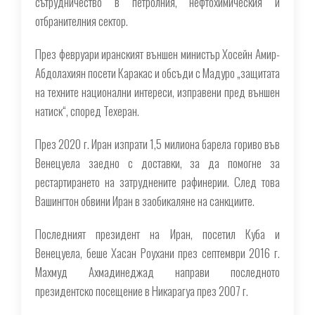
сътрудничество в петролния, нефтохимическия и
отбранителния сектор.
През февруари иранският външен министър Хосейн Амир-
Абдолахиян посети Каракас и обсъди с Мадуро „защитата
на техните национални интереси, изправени пред външен
натиск“, според Техеран.
През 2020 г. Иран изпрати 1,5 милиона барела гориво във
Венецуела заедно с доставки, за да помогне за
рестартирането на затруднените рафинерии. След това
Вашингтон обвини Иран в заобикаляне на санкциите.
Последният президент на Иран, посетил Куба и
Венецуела, беше Хасан Роухани през септември 2016 г.
Махмуд Ахмадинеджад направи последното
президентско посещение в Никарагуа през 2007 г.