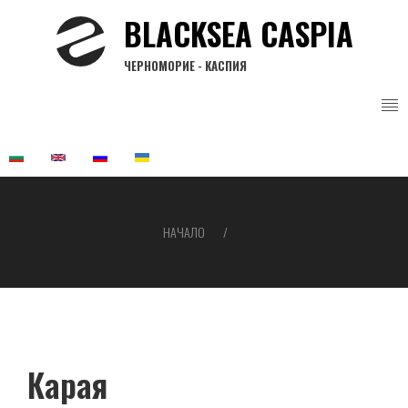
Премини
BLACKSEA CASPIA
към
основното
ЧЕРНОМОРИЕ - КАСПИЯ
съдържание
НАЧАЛО
Breadcrumb
Карая