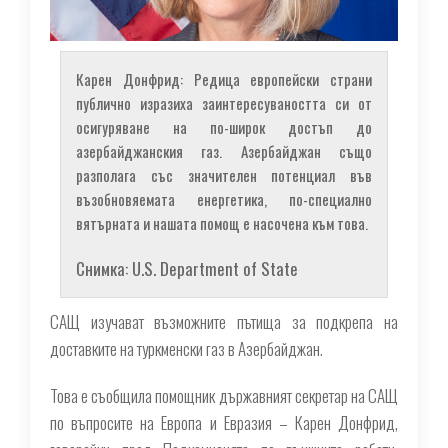
Карен Донфрид: Редица европейски страни
публично изразиха заинтересуваността си от
осигуряване на по-широк достъп до
азербайджанския газ. Азербайджан също
разполага със значителен потенциал във
възобновяемата енергетика, по-специално
вятърната и нашата помощ е насочена към това.
Снимка: U.S. Department of State
САЩ изучават възможните пътища за подкрепа на
доставките на туркменски газ в Азербайджан.
Това е съобщила помощник държавният секретар на САЩ
по въпросите на Европа и Евразия – Карен Донфрид,