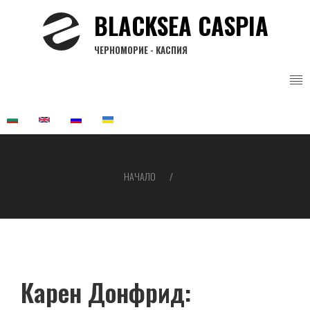
Премини
BLACKSEA CASPIA
към
основното
ЧЕРНОМОРИЕ - КАСПИЯ
съдържание
НАЧАЛО
Breadcrumb
Карен Донфрид: