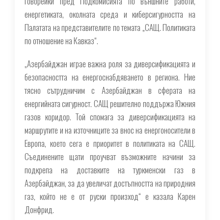
говорейки пред Подкомисията по външните работи,
енергетиката, околната среда и киберсигурността на
Палатата на представителите по темата „САЩ. Политиката
по отношение на Кавказ“.
„Азербайджан играе важна роля за диверсификацията и
безопасността на енергоснабдяването в региона. Ние
тясно сътрудничим с Азербайджан в сферата на
енергийната сигурност. САЩ решително поддържа Южния
газов коридор. Той спомага за диверсификацията на
маршрутите и на източниците за внос на енергоносители в
Европа, което сега е приоритет в политиката на САЩ.
Съединените щати проучват възможните начини за
подкрепа на доставките на туркменски газ в
Азербайджан, за да увеличат достъпността на природния
газ, който не е от руски произход“ е казала Карен
Донфрид.