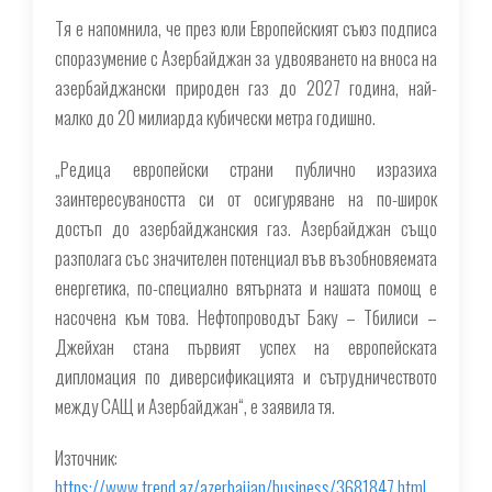
Тя е напомнила, че през юли Европейският съюз подписа
споразумение с Азербайджан за удвояването на вноса на
азербайджански природен газ до 2027 година, най-
малко до 20 милиарда кубически метра годишно.
„Редица европейски страни публично изразиха
заинтересуваността си от осигуряване на по-широк
достъп до азербайджанския газ. Азербайджан също
разполага със значителен потенциал във възобновяемата
енергетика, по-специално вятърната и нашата помощ е
насочена към това. Нефтопроводът Баку – Тбилиси –
Джейхан стана първият успех на европейската
дипломация по диверсификацията и сътрудничеството
между САЩ и Азербайджан“, е заявила тя.
Източник:
https://www.trend.az/azerbaijan/business/3681847.html