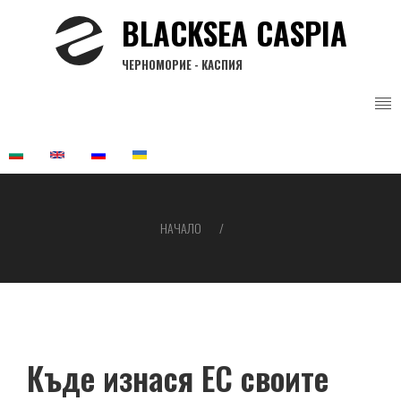
Премини
BLACKSEA CASPIA
към
основното
ЧЕРНОМОРИЕ - КАСПИЯ
съдържание
НАЧАЛО
Breadcrumb
Къде изнася ЕС своите