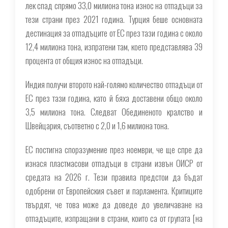
лек спад спрямо 33,0 милиона тона износ на отпадъци за
тези страни през 2021 година. Турция беше основната
дестинация за отпадъците от ЕС през тази година с около
12,4 милиона тона, изпратени там, което представлява 39
процента от общия износ на отпадъци.
Индия получи второто най-голямо количество отпадъци от
ЕС през тази година, като й бяха доставени общо около
3,5 милиона тона. Следват Обединеното кралство и
Швейцария, съответно с 2,0 и 1,6 милиона тона.
ЕС постигна споразумение през ноември, че ще спре да
изнася пластмасови отпадъци в страни извън ОИСР от
средата на 2026 г. Тези правила предстои да бъдат
одобрени от Европейския съвет и парламента. Критиците
твърдят, че това може да доведе до увеличаване на
отпадъците, изпращани в страни, които са от групата [на