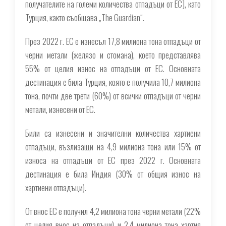
получателите на големи количества отпадъци от ЕС], като
Турция, както съобщава „The Guardian“.
През 2022 г. ЕС е изнесъл 17,8 милиона тона отпадъци от
черни метали (желязо и стомана), което представлява
55% от целия износ на отпадъци от ЕС. Основната
дестинация е била Турция, която е получила 10,7 милиона
тона, почти две трети (60%) от всички отпадъци от черни
метали, изнесени от ЕС.
Били са изнесени и значителни количества хартиени
отпадъци, възлизащи на 4,9 милиона тона или 15% от
износа на отпадъци от ЕС през 2022 г. Основната
дестинация е била Индия (30% от общия износ на
хартиени отпадъци).
От внос ЕС е получил 4,2 милиона тона черни метали (22%
от целия внос на отпадъци) и 2,4 милиона тона хартия