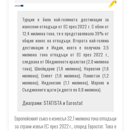
Турция е била най-голямата дестинация за
изнесени отпадъци от ЕС през 2022 г. С обем от
12,4 милиона тона, тя е представлявала 39% от
общия износ на отпадъци. Втората най-голяма
дестинация е Индия, която е получила 3,5
милиона тона отпадъци от ЕС през 2022 г.,
следвана от Обединеното кралство (2,0 милиона
тона), Швейцария (1,6 милиона), Норвегия (1,6
милиона), Египет (1,6 милиона), Пакистан (1,2
милиона), Индонезия (1,1 милиона), Мароко и
Съединените щати (и двете по 0,8 милиона).
Диаграми: STATISTA и Eurostat
Европейският съюз е изнесъл 32,1 милиона тона отпадъци
за страни извън ЕС през 2022 г., според Евростат. Това е