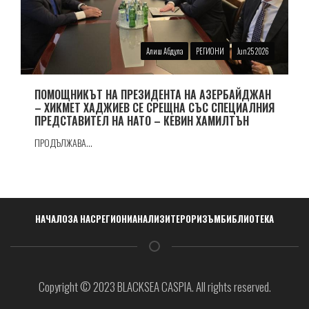
Алиш Абдула
РЕГИОНИ
Jun 25 2026
ПОМОЩНИКЪТ НА ПРЕЗИДЕНТА НА АЗЕРБАЙДЖАН
– ХИКМЕТ ХАДЖИЕВ СЕ СРЕЩНА СЪС СПЕЦИАЛНИЯ
ПРЕДСТАВИТЕЛ НА НАТО – КЕВИН ХАМИЛТЪН
ПРОДЪЛЖАВА...
Навигация
НАЧАЛО
ЗА НАС
РЕГИОНИ
АНАЛИЗИ
ТЕРОРИЗЪМ
БИБЛИОТЕКА
Copyright © 2023 BLACKSEA CASPIA. All rights reserved.