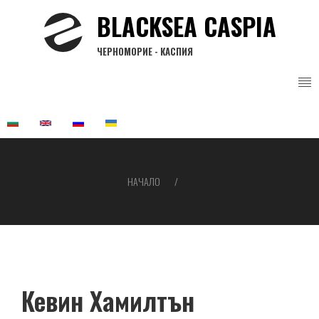
Премини
BLACKSEA CASPIA
към
основното
ЧЕРНОМОРИЕ - КАСПИЯ
съдържание
НАЧАЛО
Breadcrumb
Кевин Хамилтън