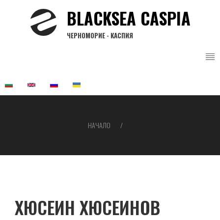
Премини
BLACKSEA CASPIA
към
основното
ЧЕРНОМОРИЕ - КАСПИЯ
съдържание
НАЧАЛО
Breadcrumb
ХЮСЕИН ХЮСЕИНОВ