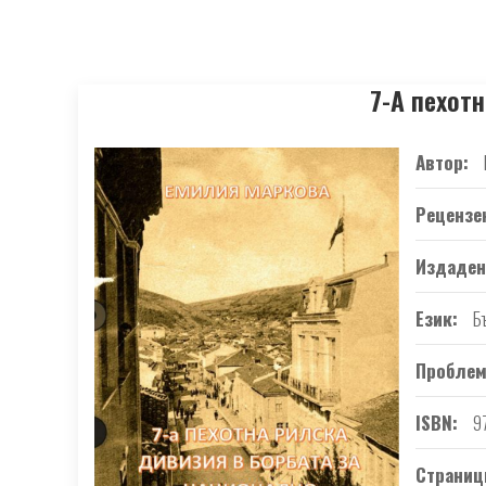
7-А пехот
Автор
Рецензе
Издаден
Език
Б
Проблем
ISBN
9
Страниц