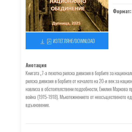
Формат
ИЗТЕГЛЯНЕ/DOWNLOAD
Анотация
Книгата „7-а пехотна рилска дивизия в борбите за националн
рилска дивизия в борбите от началото на 20-и век за наци
навлиза в обстоятелствени подробности, Емилия Маркова п
война (1915-1918). Мъкотежнението от неосъщественото еди
вдъхновение.