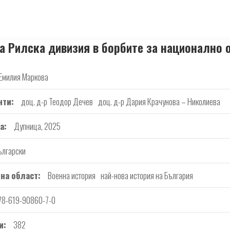
на Рилска дивизия в борбите за национално 
Емилия Маркова
нти
доц. д-р Теодор Дечев
доц. д-р Дария Крачунова – Николиева
а
Дупница, 2025
ългарски
на област
Военна история
най-нова история на България
78-619-90860-7-0
и
382