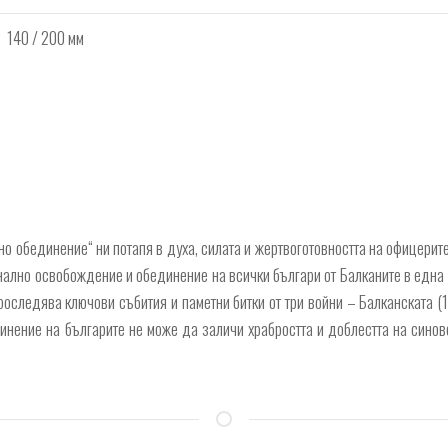
140 / 200 мм
о обединение“ ни потапя в духа, силата и жертвоготовността на офицерите
онално освобождение и обединение на всички българи от Балканите в една
роследява ключови събития и паметни битки от три войни – Балканската (
нение на българите не може да заличи храбростта и доблестта на синове