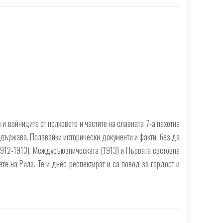
 и войниците от полковете и частите на славната 7-а пехотна
 държава. Ползвайки исторически документи и факти, без да
1912-1913), Междусъюзническата (1913) и Първата световна
те на Рила. Те и днес респектират и са повод за гордост и